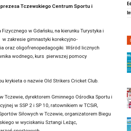
E
o prezesa Tczewskiego Centrum Sportu i
I
izycznego w Gdańsku, na kierunku Turystyka i
 w zakresie gimnastyki korekcyjno-
a oraz oligofrenopedagogiki. Wśród licznych
townika wodnego, kurs pierwszej pomocy
.
 krykieta o nazwie Old Strikers Cricket Club.
l w Tczewie, dyrektorem Gminnego Ośrodka Sportu i
cyjnej w SSP 2 i SP 10, ratownikiem w TCSiR,
 Sportów Siłowych w Tczewie, organizatorem Biegu
kiego w wyciskaniu Sztangi Leżąc,
darzeń sportowych.