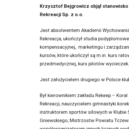
Krzysztof Bejgrowicz objął stanowisk
Rekreacji Sp. z o.o.
Jest absolwentem Akademii Wychowania F
Rekreacja, ukończył studia podyplomowe
kompensacyjnej, marketingu i zarządzani
kursów, które ukończył są m.in. kurs ra
przedmedycznej, kurs pilotów wycieczek
Jest założycielem drugiego w Polsce klubu
Był kierownikiem zakładu Rekeep – Kora
Rekreacji, nauczycielem gimnastyki korek
instruktorem sportów siłowych w Klubie
Gniewskiego, Mistrzostw Powiatu Tczews
współorganizatorem innych licznych wy