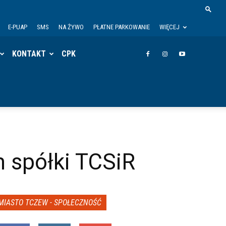
E-PUAP
SMS
NA ŻYWO
PŁATNE PARKOWANIE
WIĘCEJ
KONTAKT
CPK
 spółki TCSiR
MIASTO TCZEW - SPOŁECZNOŚĆ