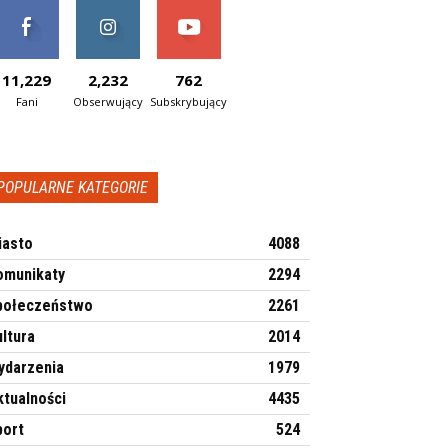
11,229
2,232
762
Fani
Obserwujący
Subskrybujący
POPULARNE KATEGORIE
iasto
4088
omunikaty
2294
połeczeństwo
2261
ltura
2014
ydarzenia
1979
ktualności
4435
port
524