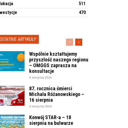
dukacja
511
nwestycje
470
OSTATNIE ARTYKUŁY
Wspólnie kształtujemy
przyszłość naszego regionu
– OMGGS zaprasza na
konsultacje
6 sierpnia 2026
87. rocznica śmierci
Michała Różanowskiego –
16 sierpnia
6 sierpnia 2026
Konwój STAR-a – 18
sierpnia na bulwarze