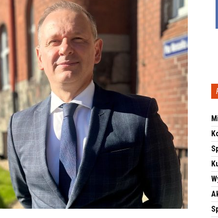
M
K
S
Ku
W
A
S