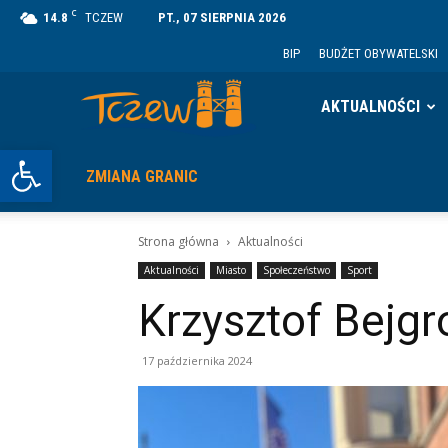
C
14.8
TCZEW
PT., 07 SIERPNIA 2026
BIP
BUDŻET OBYWATELSKI
Tczew
AKTUALNOŚCI
Otwórz pasek narzędzi
ZMIANA GRANIC
Strona główna
Aktualności
Aktualności
Miasto
Społeczeństwo
Sport
Krzysztof Bejg
17 października 2024