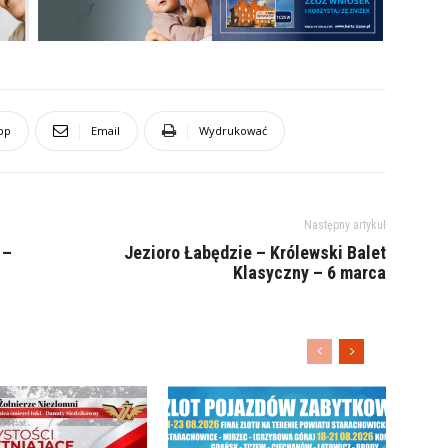
pp
Email
Wydrukować
Następny artykuł
 –
Jezioro Łabędzie – Królewski Balet
Klasyczny – 6 marca