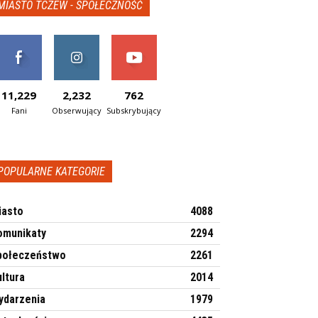
MIASTO TCZEW - SPOŁECZNOŚĆ
11,229
2,232
762
Fani
Obserwujący
Subskrybujący
POPULARNE KATEGORIE
iasto
4088
omunikaty
2294
połeczeństwo
2261
ltura
2014
ydarzenia
1979