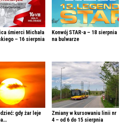
ica śmierci Michała
Konwój STAR-a – 18 sierpnia
kiego – 16 sierpnia
na bulwarze
dzieć: gdy żar leje
Zmiany w kursowaniu linii nr
ba…
4 – od 6 do 15 sierpnia