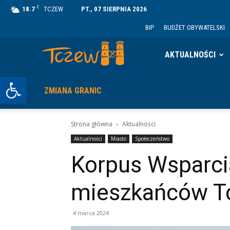
C
18.7
TCZEW
PT., 07 SIERPNIA 2026
BIP
BUDŻET OBYWATELSKI
Tczew
AKTUALNOŚCI
Otwórz pasek narzędzi
ZMIANA GRANIC
Strona główna
Aktualności
Aktualności
Miasto
Społeczeństwo
Korpus Wsparci
mieszkańców T
4 marca 2024