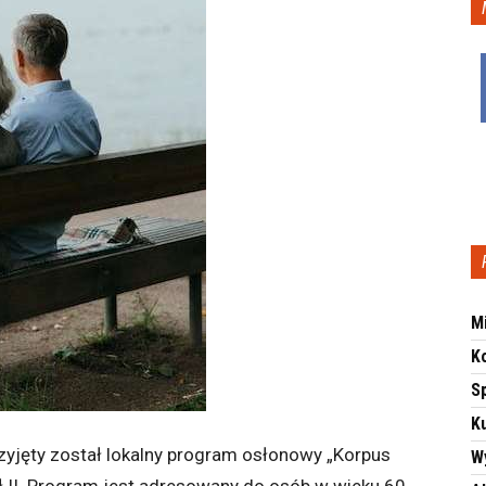
M
K
S
Ku
rzyjęty został lokalny program osłonowy „Korpus
W