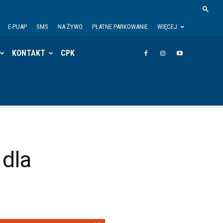
E-PUAP
SMS
NA ŻYWO
PŁATNE PARKOWANIE
WIĘCEJ
KONTAKT
CPK
dla