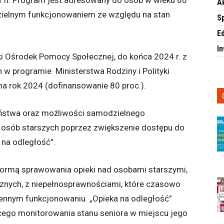
 II. Program jest adresowany do osób w wieku 60
A
dzielnym funkcjonowaniem ze względu na stan
S
E
I
i Ośrodek Pomocy Społecznej, do końca 2024 r. z
w programie Ministerstwa Rodziny i Polityki
a rok 2024 (dofinansowanie 80 proc.).
ństwa oraz możliwości samodzielnego
 osób starszych poprzez zwiększenie dostępu do
 na odległość”.
formą sprawowania opieki nad osobami starszymi,
znych, z niepełnosprawnościami, które czasowo
ennym funkcjonowaniu. „Opieka na odległość”
cego monitorowania stanu seniora w miejscu jego