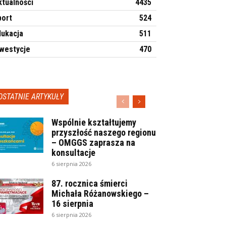
ktualności
4435
port
524
dukacja
511
nwestycje
470
OSTATNIE ARTYKUŁY
Wspólnie kształtujemy
przyszłość naszego regionu
– OMGGS zaprasza na
konsultacje
6 sierpnia 2026
87. rocznica śmierci
Michała Różanowskiego –
16 sierpnia
6 sierpnia 2026