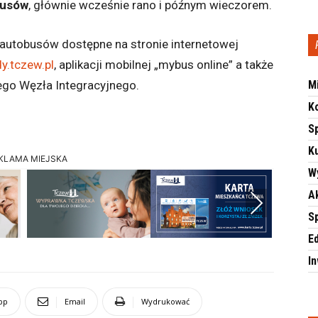
busów
, głównie wcześnie rano i późnym wieczorem.
autobusów dostępne na stronie internetowej
y.tczew.pl
, aplikacji mobilnej „mybus online” a także
ego Węzła Integracyjnego.
M
K
S
Ku
KLAMA MIEJSKA
W
A
Next
S
E
I
pp
Email
Wydrukować