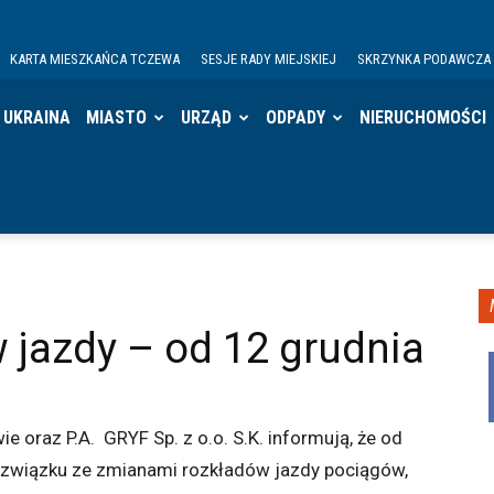
KARTA MIESZKAŃCA TCZEWA
SESJE RADY MIEJSKIEJ
SKRZYNKA PODAWCZA
UKRAINA
MIASTO
URZĄD
ODPADY
NIERUCHOMOŚCI
 jazdy – od 12 grudnia
az P.A. GRYF Sp. z o.o. S.K. informują, że od
związku ze zmianami rozkładów jazdy pociągów,