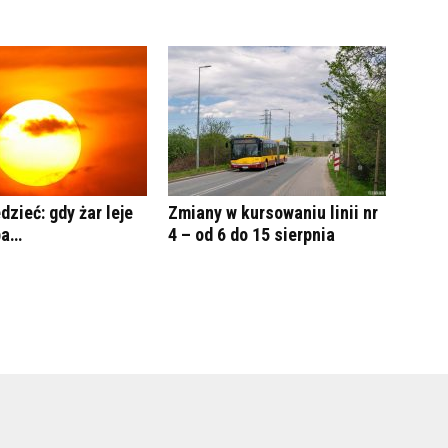
dzieć: gdy żar leje
Zmiany w kursowaniu linii nr
ba…
4 – od 6 do 15 sierpnia