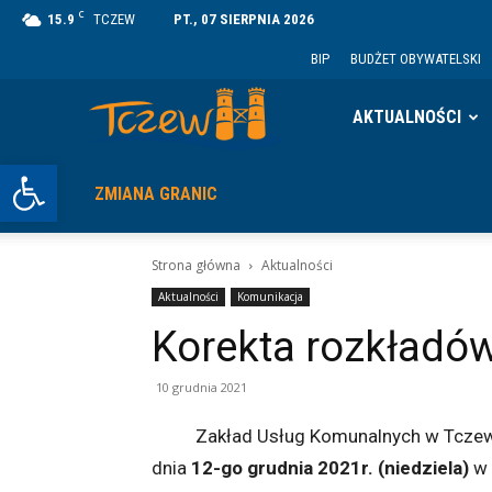
C
15.9
TCZEW
PT., 07 SIERPNIA 2026
BIP
BUDŻET OBYWATELSKI
Tczew
AKTUALNOŚCI
Otwórz pasek narzędzi
ZMIANA GRANIC
Strona główna
Aktualności
Aktualności
Komunikacja
Korekta rozkładów
10 grudnia 2021
Zakład Usług Komunalnych w Tczewie or
dnia
12-go grudnia 2021r. (niedziela)
w 