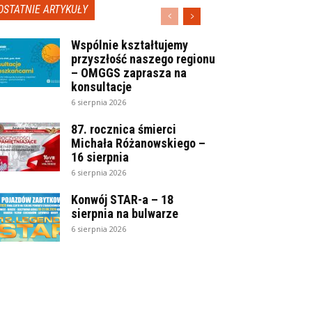
OSTATNIE ARTYKUŁY
Wspólnie kształtujemy
przyszłość naszego regionu
– OMGGS zaprasza na
konsultacje
6 sierpnia 2026
87. rocznica śmierci
Michała Różanowskiego –
16 sierpnia
6 sierpnia 2026
Konwój STAR-a – 18
sierpnia na bulwarze
6 sierpnia 2026