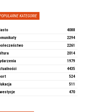
POPULARNE KATEGORIE
iasto
4088
omunikaty
2294
połeczeństwo
2261
ltura
2014
ydarzenia
1979
ktualności
4435
port
524
dukacja
511
nwestycje
470