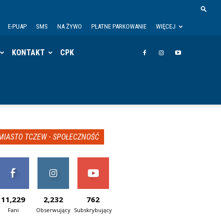
E-PUAP
SMS
NA ŻYWO
PŁATNE PARKOWANIE
WIĘCEJ
KONTAKT
CPK
MIASTO TCZEW - SPOŁECZNOŚĆ
11,229
2,232
762
Fani
Obserwujący
Subskrybujący