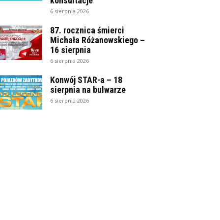
konsultacje
6 sierpnia 2026
87. rocznica śmierci
Michała Różanowskiego –
16 sierpnia
6 sierpnia 2026
Konwój STAR-a – 18
sierpnia na bulwarze
6 sierpnia 2026