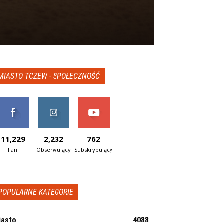
MIASTO TCZEW - SPOŁECZNOŚĆ
11,229
2,232
762
Fani
Obserwujący
Subskrybujący
POPULARNE KATEGORIE
iasto
4088