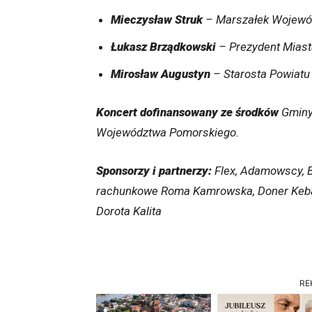
Mieczysław Struk
– Marszałek Wojewó
Łukasz Brządkowski
– Prezydent Mias
Mirosław Augustyn
– Starosta Powiatu
Koncert dofinansowany ze środków
Gminy
Województwa Pomorskiego.
Sponsorzy i partnerzy:
Flex, Adamowscy, B
rachunkowe Roma Kamrowska, Doner Kebab 
Dorota Kalita
RE