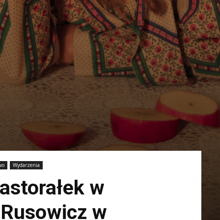
wo
Wydarzenia
pastorałek w
 Rusowicz w