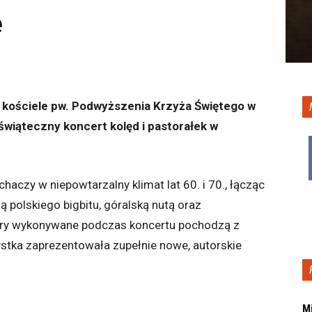
e
w kościele pw. Podwyższenia Krzyża Świętego w
świąteczny koncert kolęd i pastorałek w
haczy w niepowtarzalny klimat lat 60. i 70., łącząc
ą polskiego bigbitu, góralską nutą oraz
y wykonywane podczas koncertu pochodzą z
ystka zaprezentowała zupełnie nowe, autorskie
M