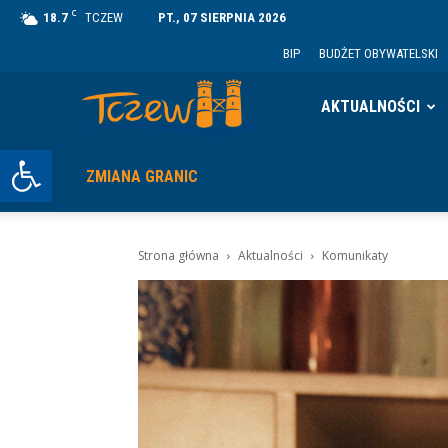
C
18.7
TCZEW
PT., 07 SIERPNIA 2026
BIP
BUDŻET OBYWATELSKI
Tczew
AKTUALNOŚCI
Otwórz pasek narzędzi
ZMIANA GRANIC
Strona główna
Aktualności
Komunikaty