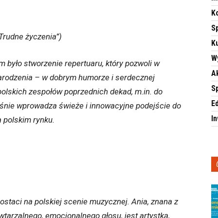
K
S
Trudne życzenia”)
Ku
W
 było stworzenie repertuaru, który pozwoli w
A
arodzenia – w dobrym humorze i serdecznej
S
 polskich zespołów poprzednich dekad, m.in. do
E
ześnie wprowadza świeże i innowacyjne podejście do
I
 polskim rynku.
ostaci na polskiej scenie muzycznej. Ania, znana z
owtarzalnego, emocjonalnego głosu, jest artystką,