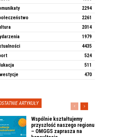
omunikaty
2294
połeczeństwo
2261
ltura
2014
ydarzenia
1979
ktualności
4435
port
524
dukacja
511
nwestycje
470
OSTATNIE ARTYKUŁY
Wspólnie kształtujemy
przyszłość naszego regionu
– OMGGS zaprasza na