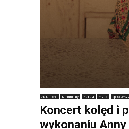
Aktualności
Komunikaty
Kultura
Miasto
Społeczeńst
Koncert kolęd i 
wykonaniu Anny