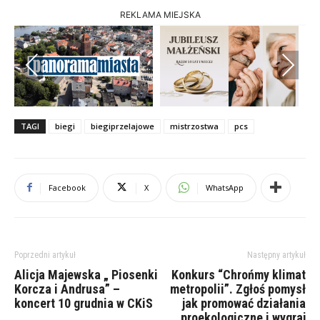
REKLAMA MIEJSKA
Previous
Next
TAGI
biegi
biegiprzelajowe
mistrzostwa
pcs
Facebook
X
WhatsApp
Poprzedni artykuł
Następny artykuł
Alicja Majewska „ Piosenki
Konkurs “Chrońmy klimat
Korcza i Andrusa” –
metropolii”. Zgłoś pomysł
koncert 10 grudnia w CKiS
jak promować działania
proekologiczne i wygraj