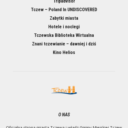
Tripadvisor
Tczew – Poland In UNDISCOVERED
Zabytki miasta
Hotele i noclegi
Tczewska Biblioteka Wirtualna
Znani tczewianie – dawniej i dziś
Kino Helios
O NAS
Oficjalna strona miasta Tczewa i władz Gminy Miejskiej Tczew