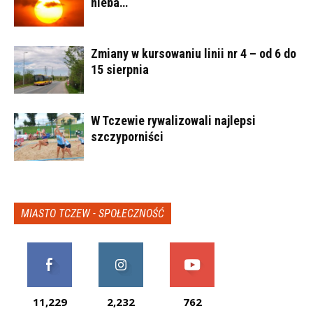
nieba…
Zmiany w kursowaniu linii nr 4 – od 6 do
15 sierpnia
W Tczewie rywalizowali najlepsi
szczyporniści
MIASTO TCZEW - SPOŁECZNOŚĆ
11,229
2,232
762