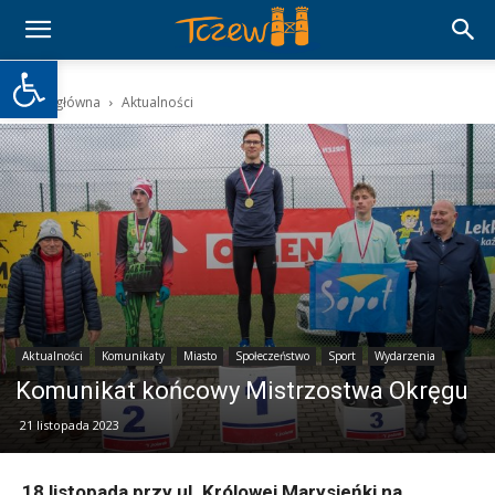
Otwórz pasek narzędzi
Strona główna
Aktualności
Aktualności
Komunikaty
Miasto
Społeczeństwo
Sport
Wydarzenia
Komunikat końcowy Mistrzostwa Okręgu
21 listopada 2023
18 listopada przy ul. Królowej Marysieńki na