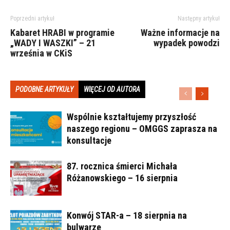
Poprzedni artykuł
Następny artykuł
Kabaret HRABI w programie
Ważne informacje na
„WADY I WASZKI” – 21
wypadek powodzi
września w CKiS
PODOBNE ARTYKUŁY
WIĘCEJ OD AUTORA
Wspólnie kształtujemy przyszłość
naszego regionu – OMGGS zaprasza na
konsultacje
87. rocznica śmierci Michała
Różanowskiego – 16 sierpnia
Konwój STAR-a – 18 sierpnia na
bulwarze