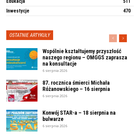
Edukacja
511
Inwestycje
470
OSTATNIE ARTYKUŁY
Wspólnie kształtujemy przyszłość
naszego regionu – OMGGS zaprasza
na konsultacje
6 sierpnia 2026
87. rocznica śmierci Michała
Różanowskiego – 16 sierpnia
6 sierpnia 2026
Konwój STAR-a – 18 sierpnia na
bulwarze
6 sierpnia 2026