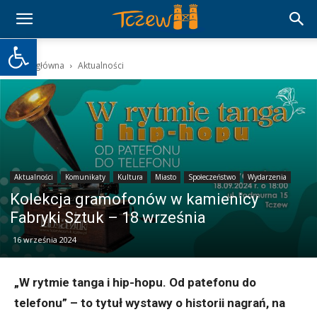
Otwórz pasek narzędzi
Strona główna
Aktualności
Aktualności
Komunikaty
Kultura
Miasto
Społeczeństwo
Wydarzenia
Kolekcja gramofonów w kamienicy
Fabryki Sztuk – 18 września
16 września 2024
„W rytmie tanga i hip-hopu. Od patefonu do
telefonu” – to tytuł wystawy o historii nagrań, na