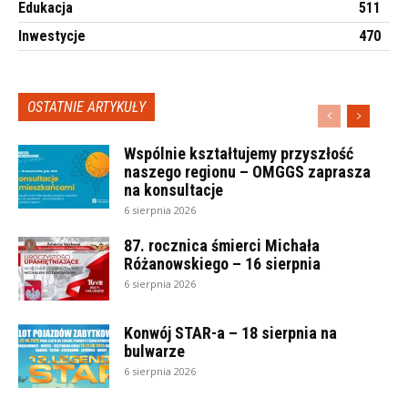
Edukacja
511
Inwestycje
470
OSTATNIE ARTYKUŁY
Wspólnie kształtujemy przyszłość
naszego regionu – OMGGS zaprasza
na konsultacje
6 sierpnia 2026
87. rocznica śmierci Michała
Różanowskiego – 16 sierpnia
6 sierpnia 2026
Konwój STAR-a – 18 sierpnia na
bulwarze
6 sierpnia 2026