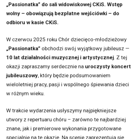
„Passionatka” do sali widowiskowej CKiS. Wstęp
wolny – obowiązują bezpłatne wejściówki – do
odbioru w kasie CKiS.
W czerwcu 2025 roku Chór dziecięco-młodzieżowy
„Passionatka”
obchodzi swój wyjątkowy jubileusz —
10 lat działalności muzycznej i artystycznej
. Z tej
okazji zapraszamy serdecznie na
uroczysty koncert
jubileuszowy
, który będzie podsumowaniem
wieloletniej pracy, pasji i wspólnego śpiewania dzieci
w różnym wieku.
W trakcie wydarzenia usłyszymy najpiękniejsze
utwory z repertuaru chóru – zarówno te najbardziej
znane, jak i premierowe wykonania przygotowane
specjalnie na tę okazję. Na scenie zaprezentują się