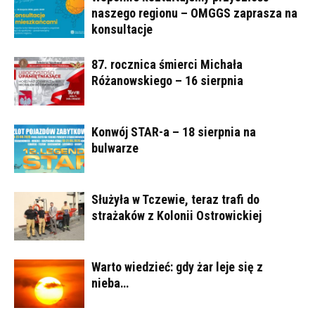
naszego regionu – OMGGS zaprasza na
konsultacje
87. rocznica śmierci Michała
Różanowskiego – 16 sierpnia
Konwój STAR-a – 18 sierpnia na
bulwarze
Służyła w Tczewie, teraz trafi do
strażaków z Kolonii Ostrowickiej
Warto wiedzieć: gdy żar leje się z
nieba…