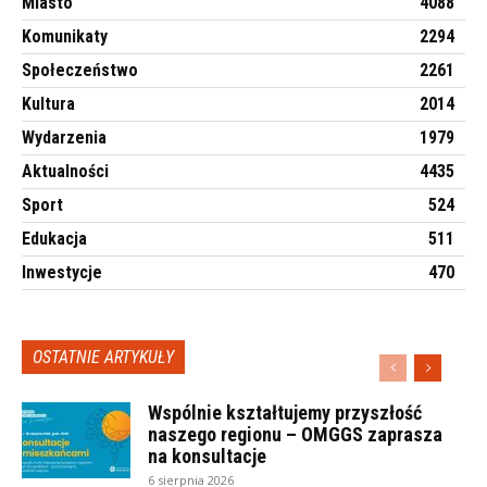
Miasto
4088
Komunikaty
2294
Społeczeństwo
2261
Kultura
2014
Wydarzenia
1979
Aktualności
4435
Sport
524
Edukacja
511
Inwestycje
470
OSTATNIE ARTYKUŁY
Wspólnie kształtujemy przyszłość
naszego regionu – OMGGS zaprasza
na konsultacje
6 sierpnia 2026