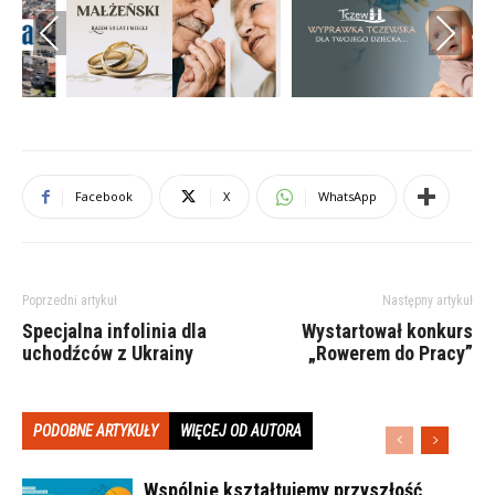
Previous
Next
Facebook
X
WhatsApp
Poprzedni artykuł
Następny artykuł
Specjalna infolinia dla
Wystartował konkurs
uchodźców z Ukrainy
„Rowerem do Pracy”
PODOBNE ARTYKUŁY
WIĘCEJ OD AUTORA
Wspólnie kształtujemy przyszłość