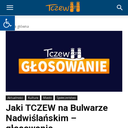
Otwórz pasek narzędzi
Strona główna
Aktualności
Kultura
Miasto
Społeczeństwo
Jaki TCZEW na Bulwarze
Nadwiślańskim –