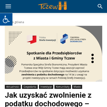
Otwórz pasek narzędzi
Strona główna
Aktualności
Gospodarka
Inwestycje
Komunikaty
Miasto
Jak uzyskać zwolnienie z
podatku dochodowego –