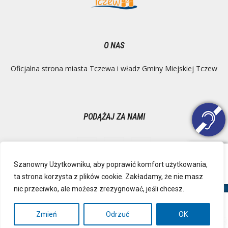
O NAS
Oficjalna strona miasta Tczewa i władz Gminy Miejskiej Tczew
PODĄŻAJ ZA NAMI
Szanowny Użytkowniku, aby poprawić komfort użytkowania,
ta strona korzysta z plików cookie. Zakładamy, że nie masz
Ochrona danych osobowych
Inspektor Danych Osobowych
nic przeciwko, ale możesz zrezygnować, jeśli chcesz.
Polityka Prywatności
Deklaracja dostępności
Mapa strony
RSS
Kontakt
Zmień
Odrzuć
OK
© Urząd Miejski, Plac Marszałka Józefa Piłsudskiego 1