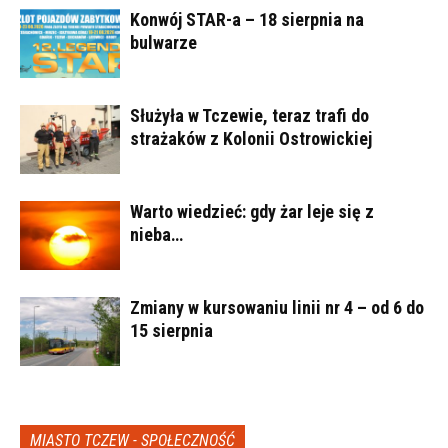
Konwój STAR-a – 18 sierpnia na
bulwarze
Służyła w Tczewie, teraz trafi do
strażaków z Kolonii Ostrowickiej
Warto wiedzieć: gdy żar leje się z
nieba…
Zmiany w kursowaniu linii nr 4 – od 6 do
15 sierpnia
MIASTO TCZEW - SPOŁECZNOŚĆ