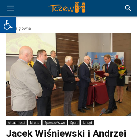
Otwórz pasek narzędzi
Strona główna
Aktualności
Miasto
Społeczeństwo
Sport
Urząd
Jacek Wiśniewski i Andrzej