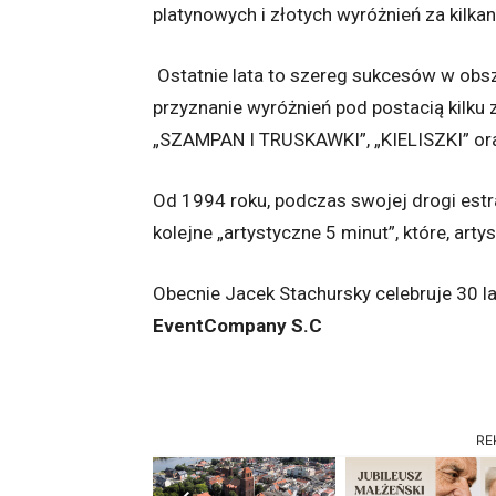
platynowych i złotych wyróżnień za kilk
Ostatnie lata to szereg sukcesów w obsz
przyznanie wyróżnień pod postacią kilku z
„SZAMPAN I TRUSKAWKI”, „KIELISZKI” o
Od 1994 roku, podczas swojej drogi estra
kolejne „artystyczne 5 minut”, które, art
Obecnie Jacek Stachursky celebruje 30 l
EventCompany S.C
RE