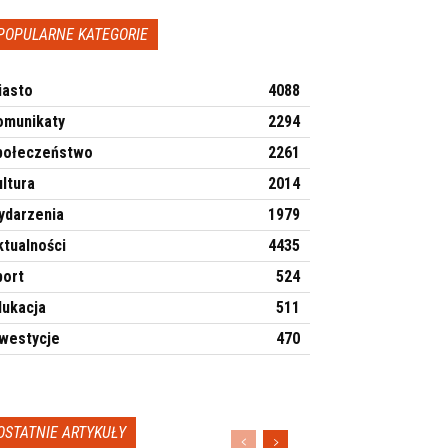
POPULARNE KATEGORIE
iasto
4088
omunikaty
2294
połeczeństwo
2261
ltura
2014
ydarzenia
1979
ktualności
4435
port
524
dukacja
511
nwestycje
470
OSTATNIE ARTYKUŁY