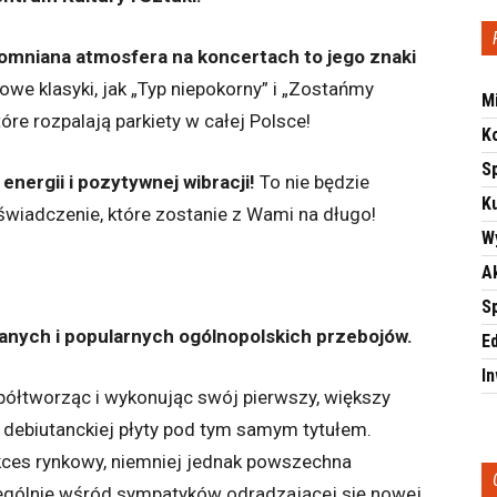
pomniana atmosfera na koncertach to jego znaki
we klasyki, jak „Typ niepokorny” i „Zostańmy
M
óre rozpalają parkiety w całej Polsce!
K
S
energii i pozytywnej wibracji!
To nie będzie
Ku
wiadczenie, które zostanie z Wami na długo!
W
A
S
nanych i popularnych ogólnopolskich przebojów.
E
I
półtworząc i wykonując swój pierwszy, większy
 debiutanckiej płyty pod tym samym tytułem.
es rynkowy, niemniej jednak powszechna
zególnie wśród sympatyków odradzającej się nowej