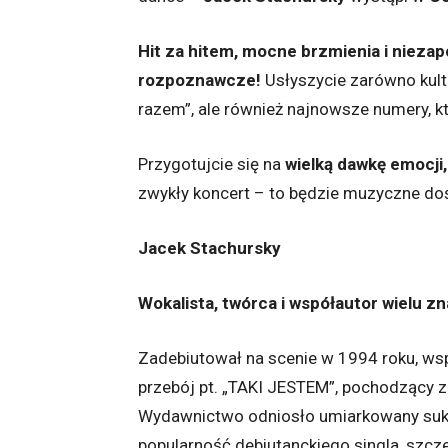
Hit za hitem, mocne brzmienia i nieza
rozpoznawcze!
Usłyszycie zarówno kulto
razem”, ale również najnowsze numery, kt
Przygotujcie się na
wielką dawkę emocji, 
zwykły koncert – to będzie muzyczne doś
Jacek Stachursky
Wokalista, twórca i współautor wielu z
Zadebiutował na scenie w 1994 roku, ws
przebój pt. „TAKI JESTEM”, pochodzący z
Wydawnictwo odniosło umiarkowany sukc
popularność debiutanckiego singla, szc