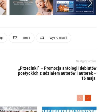
Next
pp
Email
Wydrukować
Następny artykuł
„Przecinki” – Promocja antologii debiutów
poetyckich z udziałem autorów i autorek –
16 maja