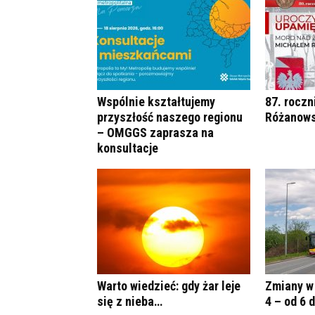
Wspólnie kształtujemy
87. roczn
przyszłość naszego regionu
Różanows
– OMGGS zaprasza na
konsultacje
Warto wiedzieć: gdy żar leje
Zmiany w 
się z nieba…
4 – od 6 