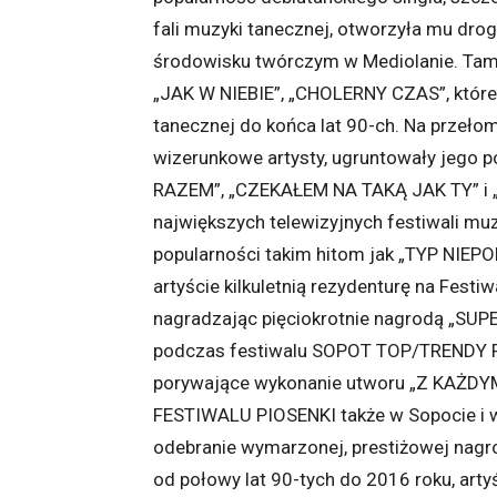
fali muzyki tanecznej, otworzyła mu dro
środowisku twórczym w Mediolanie. Tam 
„JAK W NIEBIE”, „CHOLERNY CZAS”, które
tanecznej do końca lat 90-ch. Na przełom
wizerunkowe artysty, ugruntowały jego 
RAZEM”, „CZEKAŁEM NA TAKĄ JAK TY” i 
największych telewizyjnych festiwali mu
popularności takim hitom jak „TYP NIEP
artyście kilkuletnią rezydenturę na Festi
nagradzając pięciokrotnie nagrodą „SUP
podczas festiwalu SOPOT TOP/TRENDY F
porywające wykonanie utworu „Z KA
FESTIWALU PIOSENKI także w Sopocie i w re
odebranie wymarzonej, prestiżowej nagr
od połowy lat 90-tych do 2016 roku, arty