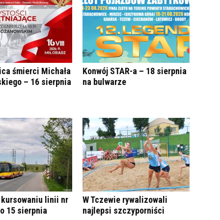
ica śmierci Michała
Konwój STAR-a – 18 sierpnia
kiego – 16 sierpnia
na bulwarze
kursowaniu linii nr
W Tczewie rywalizowali
do 15 sierpnia
najlepsi szczyporniści