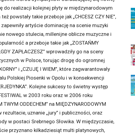
gę do realizacji kolejnej płyty w międzynarodowym
też powstały takie przeboje jak „CHCESZ CZY NIE”,
 zapewniły artyście dominację na scenie muzyki
ie nowego stulecia, millenijne oblicze muzyczne i
popularność a przeboje takie jak „ZOSTAŃMY
„GDY ZAPŁACZESZ” wprowadziły go na sceny
zycznych w Polsce, torując drogę do ogromnej
OKORNY” i „CZUJĘ I WIEM”, które zagwarantowały
walu Polskiej Piosenki w Opolu i w konsekwencji
ERJEDYNKA”. Kolejne sukcesy to świetny występ
ESTIWAL w 2003 roku oraz w 2006 roku
ŻDYM TWYM ODDECHEM” na MIĘDZYNARODOWYM
zultacie, uznanie „jury” i publiczności, oraz
ody w postaci Srebrnego Słowika. W międzyczasie,
ście przyznano kilkadziesiąt multi platynowych,