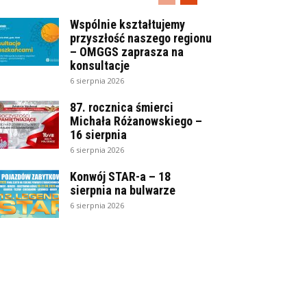
Wspólnie kształtujemy
przyszłość naszego regionu
– OMGGS zaprasza na
konsultacje
6 sierpnia 2026
87. rocznica śmierci
Michała Różanowskiego –
16 sierpnia
6 sierpnia 2026
Konwój STAR-a – 18
sierpnia na bulwarze
6 sierpnia 2026