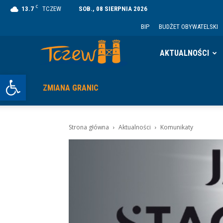
C
13.7
TCZEW
SOB., 08 SIERPNIA 2026
BIP
BUDŻET OBYWATELSKI
Tczew
AKTUALNOŚCI
Otwórz pasek narzędzi
ZMIANA GRANIC
Strona główna
Aktualności
Komunikaty