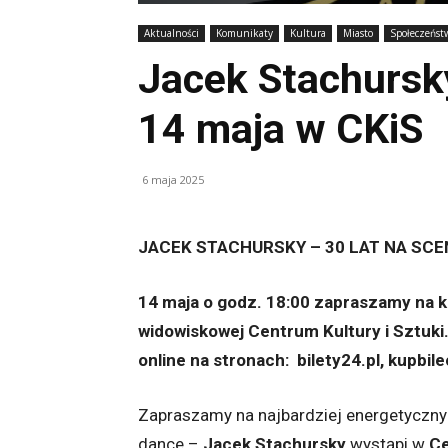
Aktualności
Komunikaty
Kultura
Miasto
Społeczeńst
Jacek Stachursky
14 maja w CKiS
6 maja 2025
JACEK STACHURSKY – 30 LAT NA SCEN
14 maja o godz. 18:00 zapraszamy na k
widowiskowej Centrum Kultury i Sztuki.
online na stronach: bilety24.pl, kupbil
Zapraszamy na najbardziej energetyczny k
dance –
Jacek Stachursky
wystąpi w
Ce