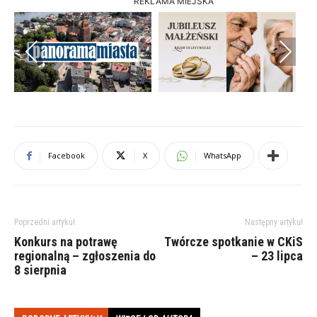
REKLAMA MIEJSKA
Previous
Next
Facebook
X
WhatsApp
Poprzedni artykuł
Następny artykuł
Konkurs na potrawę
Twórcze spotkanie w CKiS
regionalną – zgłoszenia do
– 23 lipca
8 sierpnia