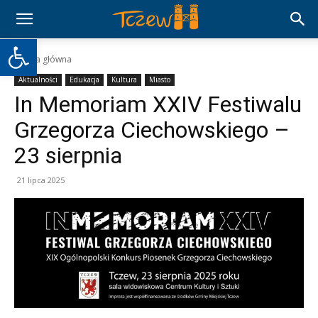
Otwórz pasek narzędzi
Strona główna
Aktualności
Edukacja
Kultura
Miasto
In Memoriam XXIV Festiwalu
Grzegorza Ciechowskiego –
23 sierpnia
21 lipca 2025