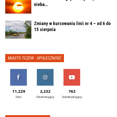
nieba…
Zmiany w kursowaniu linii nr 4 – od 6 do
15 sierpnia
MIASTO TCZEW - SPOŁECZNOŚĆ
11,229
2,232
762
Fani
Obserwujący
Subskrybujący