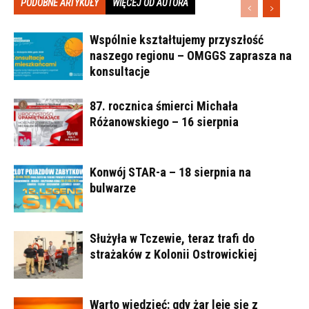
PODOBNE ARTYKUŁY
WIĘCEJ OD AUTORA
Wspólnie kształtujemy przyszłość
naszego regionu – OMGGS zaprasza na
konsultacje
87. rocznica śmierci Michała
Różanowskiego – 16 sierpnia
Konwój STAR-a – 18 sierpnia na
bulwarze
Służyła w Tczewie, teraz trafi do
strażaków z Kolonii Ostrowickiej
Warto wiedzieć: gdy żar leje się z