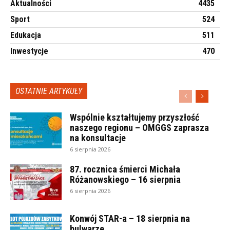
Aktualności
4435
Sport
524
Edukacja
511
Inwestycje
470
OSTATNIE ARTYKUŁY
Wspólnie kształtujemy przyszłość
naszego regionu – OMGGS zaprasza
na konsultacje
6 sierpnia 2026
87. rocznica śmierci Michała
Różanowskiego – 16 sierpnia
6 sierpnia 2026
Konwój STAR-a – 18 sierpnia na
bulwarze