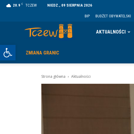
C
20.9
TCZEW
NIEDZ., 09 SIERPNIA 2026
BIP
BUDŻET OBYWATELSKI
Tczew
AKTUALNOŚCI
Otwórz pasek narzędzi
ZMIANA GRANIC
Strona główna
Aktualności