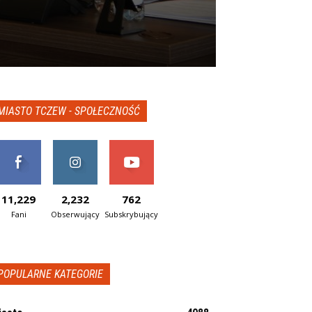
MIASTO TCZEW - SPOŁECZNOŚĆ
11,229
2,232
762
Fani
Obserwujący
Subskrybujący
POPULARNE KATEGORIE