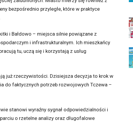
ściej zaludnionych. Miasto mierzy się również z
y bezpośrednio przyległe, które w praktyce
.
itki i Bałdowo – miejsca silnie powiązane z
odarczym i infrastrukturalnym. Ich mieszkańcy
racują tu, uczą się i korzystają z usług
ą już rzeczywistości. Dzisiejsza decyzja to krok w
nia do faktycznych potrzeb rozwojowych Tczewa –
wie stanowi wyraźny sygnał odpowiedzialności i
arciu o rzetelne analizy oraz długofalowe