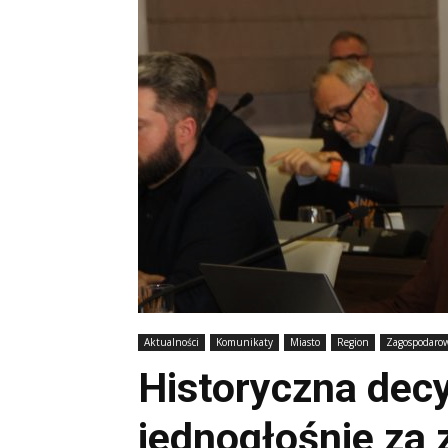
Aktualności
Komunikaty
Miasto
Region
Zagospodaro
Historyczna dec
jednogłośnie za 