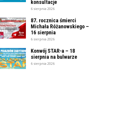
konsultacje
6 sierpnia 2026
87. rocznica śmierci
Michała Różanowskiego –
16 sierpnia
6 sierpnia 2026
Konwój STAR-a – 18
sierpnia na bulwarze
6 sierpnia 2026