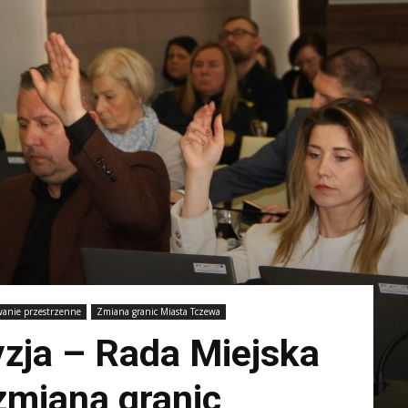
wanie przestrzenne
Zmiana granic Miasta Tczewa
yzja – Rada Miejska
zmianą granic