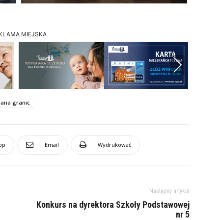
KLAMA MIEJSKA
Next
ana granic
pp
Email
Wydrukować
Następny artykuł
Konkurs na dyrektora Szkoły Podstawowej
nr 5