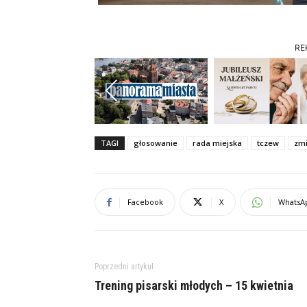
RE
Previous
TAGI
głosowanie
rada miejska
tczew
zmi
Facebook
X
WhatsA
Poprzedni artykuł
Trening pisarski młodych – 15 kwietnia