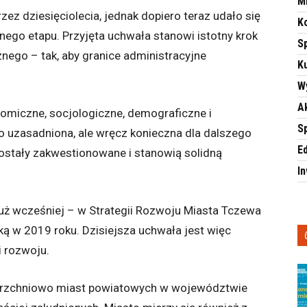
M
ez dziesięciolecia, jednak dopiero teraz udało się
K
go etapu. Przyjęta uchwała stanowi istotny krok
S
nego – tak, aby granice administracyjne
Ku
.
W
A
omiczne, socjologiczne, demograficzne i
S
lko uzasadniona, ale wręcz konieczna dla dalszego
E
ostały zakwestionowane i stanowią solidną
I
 już wcześniej – w Strategii Rozwoju Miasta Tczewa
ką w 2019 roku. Dzisiejsza uchwała jest więc
i rozwoju.
ierzchniowo miast powiatowych w województwie