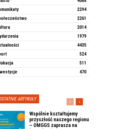
iasto
4088
omunikaty
2294
połeczeństwo
2261
ltura
2014
ydarzenia
1979
ktualności
4435
port
524
dukacja
511
nwestycje
470
OSTATNIE ARTYKUŁY
Wspólnie kształtujemy
przyszłość naszego regionu
– OMGGS zaprasza na