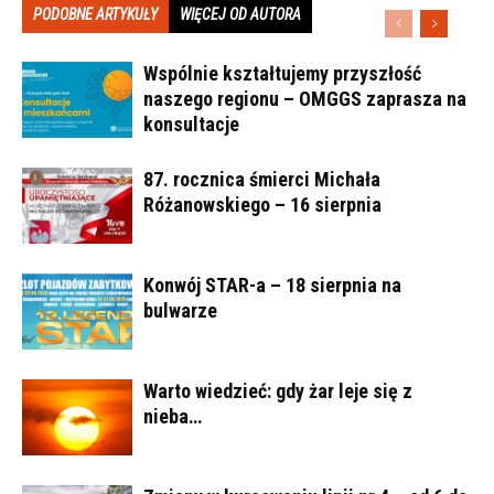
PODOBNE ARTYKUŁY
WIĘCEJ OD AUTORA
Wspólnie kształtujemy przyszłość
naszego regionu – OMGGS zaprasza na
konsultacje
87. rocznica śmierci Michała
Różanowskiego – 16 sierpnia
Konwój STAR-a – 18 sierpnia na
bulwarze
Warto wiedzieć: gdy żar leje się z
nieba…