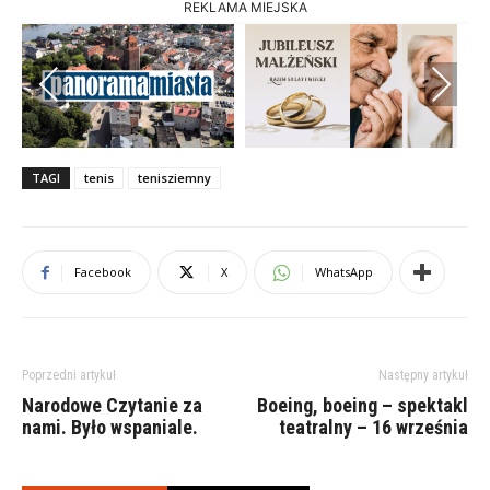
REKLAMA MIEJSKA
Previous
Next
TAGI
tenis
tenisziemny
Facebook
X
WhatsApp
Poprzedni artykuł
Następny artykuł
Narodowe Czytanie za
Boeing, boeing – spektakl
nami. Było wspaniale.
teatralny – 16 września