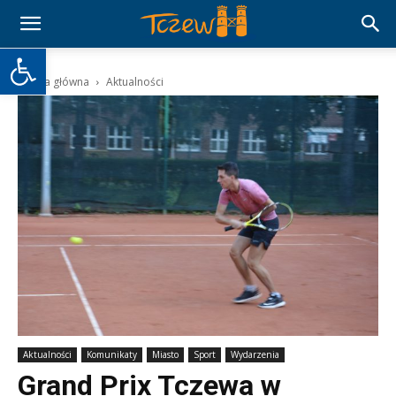
Otwórz pasek narzędzi
Strona główna
Aktualności
Aktualności
Komunikaty
Miasto
Sport
Wydarzenia
Grand Prix Tczewa w