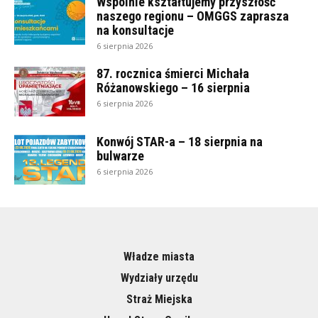
Wspólnie kształtujemy przyszłość
naszego regionu – OMGGS zaprasza
na konsultacje
6 sierpnia 2026
87. rocznica śmierci Michała
Różanowskiego – 16 sierpnia
6 sierpnia 2026
Konwój STAR-a – 18 sierpnia na
bulwarze
6 sierpnia 2026
Władze miasta
Wydziały urzędu
Straż Miejska