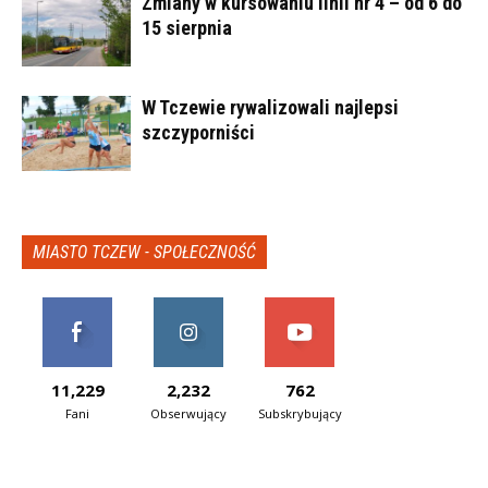
Zmiany w kursowaniu linii nr 4 – od 6 do
15 sierpnia
W Tczewie rywalizowali najlepsi
szczyporniści
MIASTO TCZEW - SPOŁECZNOŚĆ
11,229
2,232
762
Fani
Obserwujący
Subskrybujący