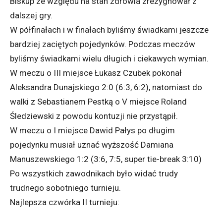
Biskup ze względu na stan zdrowia zrezygnował z
dalszej gry.
W półfinałach i w finałach byliśmy świadkami jeszcze
bardziej zaciętych pojedynków. Podczas meczów
byliśmy świadkami wielu długich i ciekawych wymian.
W meczu o III miejsce Łukasz Czubek pokonał
Aleksandra Dunajskiego 2:0 (6:3, 6:2), natomiast do
walki z Sebastianem Pestką o V miejsce Roland
Śledziewski z powodu kontuzji nie przystąpił.
W meczu o I miejsce Dawid Pałys po długim
pojedynku musiał uznać wyższość Damiana
Manuszewskiego 1:2 (3:6, 7:5, super tie-break 3:10)
Po wszystkich zawodnikach było widać trudy
trudnego sobotniego turnieju.
Najlepsza czwórka II turnieju: