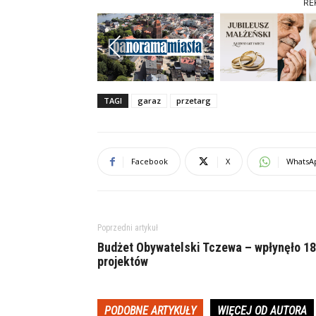
RE
Previous
TAGI
garaz
przetarg
Facebook
X
WhatsA
Poprzedni artykuł
Budżet Obywatelski Tczewa – wpłynęło 18
projektów
PODOBNE ARTYKUŁY
WIĘCEJ OD AUTORA