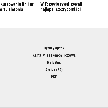
kursowaniu linii nr
W Tczewie rywalizowali
do 15 sierpnia
najlepsi szczyporniści
Dyżury aptek
Karta Mieszkańca Tczewa
ReloBus
Arriva (50)
PKP