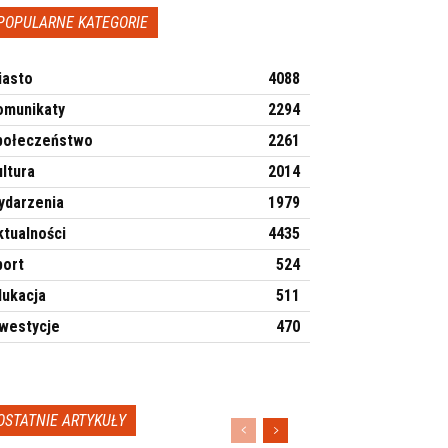
POPULARNE KATEGORIE
iasto
4088
omunikaty
2294
połeczeństwo
2261
ltura
2014
ydarzenia
1979
ktualności
4435
port
524
dukacja
511
nwestycje
470
OSTATNIE ARTYKUŁY