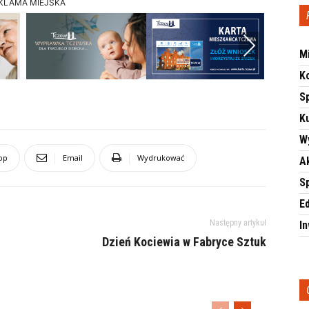
KLAMA MIEJSKA
Next
M
K
S
Ku
W
pp
Email
Wydrukować
A
S
E
Następny artykuł
I
Dzień Kociewia w Fabryce Sztuk