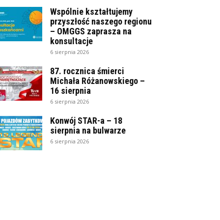
Wspólnie kształtujemy
przyszłość naszego regionu
– OMGGS zaprasza na
konsultacje
6 sierpnia 2026
87. rocznica śmierci
Michała Różanowskiego –
16 sierpnia
6 sierpnia 2026
Konwój STAR-a – 18
sierpnia na bulwarze
6 sierpnia 2026