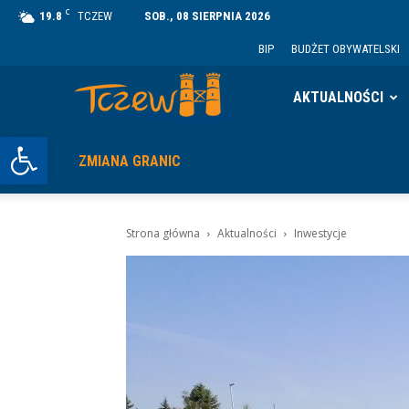
C
19.8
TCZEW
SOB., 08 SIERPNIA 2026
BIP
BUDŻET OBYWATELSKI
Tczew
AKTUALNOŚCI
Otwórz pasek narzędzi
ZMIANA GRANIC
Strona główna
Aktualności
Inwestycje