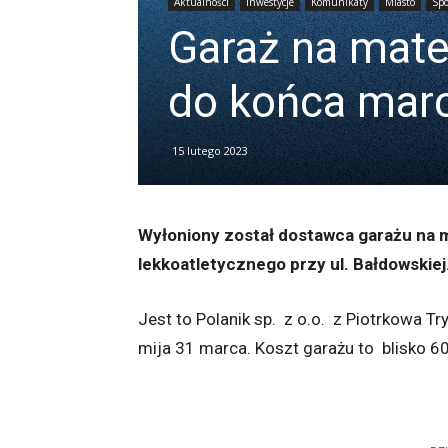
Aktualności
Inwestycje
Komunikaty
Miasto
Spo
Garaż na mate
do końca mar
15 lutego 2023
Wyłoniony został dostawca garażu na m
lekkoatletycznego przy ul. Bałdowskiej
Jest to Polanik sp. z o.o. z Piotrkowa 
mija 31 marca. Koszt garażu to blisko 60 