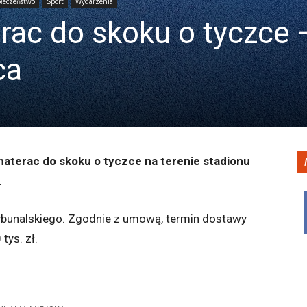
łeczeństwo
Sport
Wydarzenia
rac do skoku o tyczce 
ca
aterac do skoku o tyczce na terenie stadionu
.
Trybunalskiego. Zgodnie z umową, termin dostawy
tys. zł.