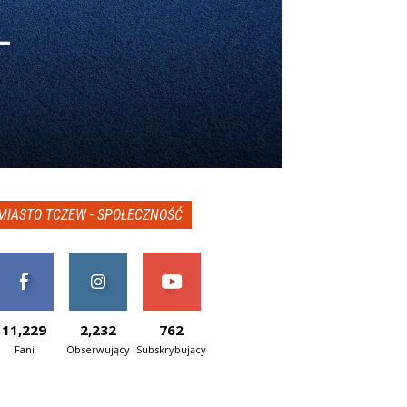
–
MIASTO TCZEW - SPOŁECZNOŚĆ
11,229
2,232
762
Fani
Obserwujący
Subskrybujący