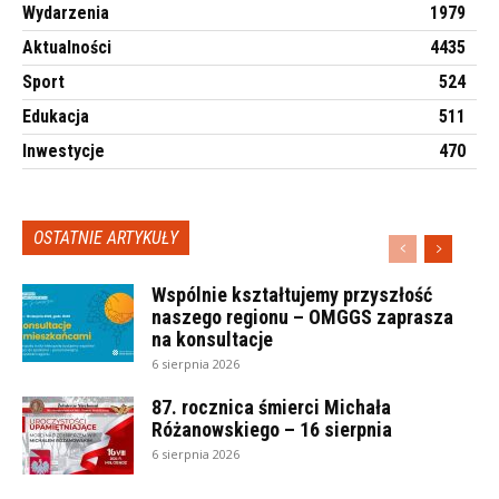
Wydarzenia
1979
Aktualności
4435
Sport
524
Edukacja
511
Inwestycje
470
OSTATNIE ARTYKUŁY
Wspólnie kształtujemy przyszłość
naszego regionu – OMGGS zaprasza
na konsultacje
6 sierpnia 2026
87. rocznica śmierci Michała
Różanowskiego – 16 sierpnia
6 sierpnia 2026