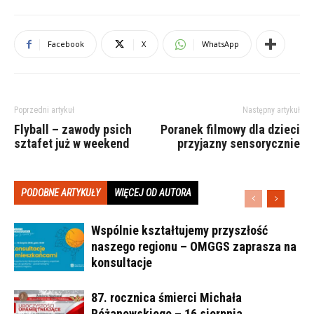
Facebook
X
WhatsApp
Poprzedni artykuł
Następny artykuł
Flyball – zawody psich
Poranek filmowy dla dzieci
sztafet już w weekend
przyjazny sensorycznie
PODOBNE ARTYKUŁY
WIĘCEJ OD AUTORA
Wspólnie kształtujemy przyszłość
naszego regionu – OMGGS zaprasza na
konsultacje
87. rocznica śmierci Michała
Różanowskiego – 16 sierpnia