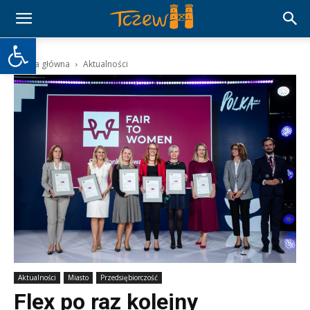
Otwórz pasek narzędzi
Strona główna
Aktualności
Aktualności
Miasto
Przedsiębiorczość
Flex po raz kolejny