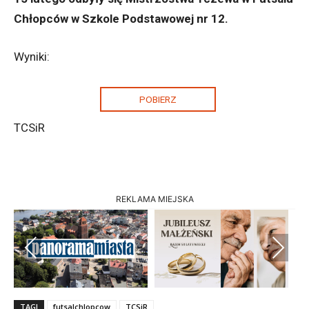
Chłopców w Szkole Podstawowej nr 12.
Wyniki:
POBIERZ
TCSiR
REKLAMA MIEJSKA
Previous
Next
TAGI
futsalchlopcow
TCSiR