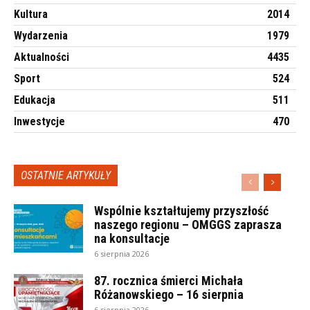
Kultura
2014
Wydarzenia
1979
Aktualności
4435
Sport
524
Edukacja
511
Inwestycje
470
OSTATNIE ARTYKUŁY
Wspólnie kształtujemy przyszłość
naszego regionu – OMGGS zaprasza
na konsultacje
6 sierpnia 2026
87. rocznica śmierci Michała
Różanowskiego – 16 sierpnia
6 sierpnia 2026