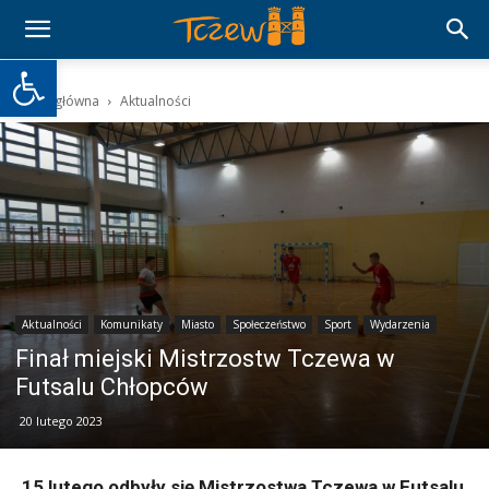
Otwórz pasek narzędzi
Strona główna
Aktualności
Aktualności
Komunikaty
Miasto
Społeczeństwo
Sport
Wydarzenia
Finał miejski Mistrzostw Tczewa w
Futsalu Chłopców
20 lutego 2023
15 lutego odbyły się Mistrzostwa Tczewa w Futsalu