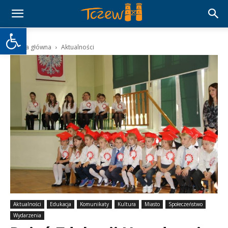
Otwórz pasek narzędzi
Strona główna
Aktualności
Aktualności
Edukacja
Komunikaty
Kultura
Miasto
Społeczeństwo
Wydarzenia