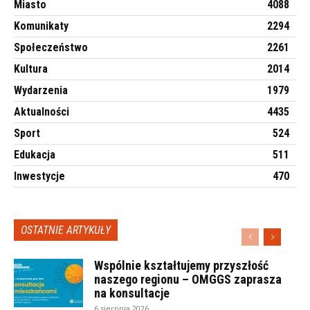
Miasto
4088
Komunikaty
2294
Społeczeństwo
2261
Kultura
2014
Wydarzenia
1979
Aktualności
4435
Sport
524
Edukacja
511
Inwestycje
470
OSTATNIE ARTYKUŁY
Wspólnie kształtujemy przyszłość
naszego regionu – OMGGS zaprasza
na konsultacje
6 sierpnia 2026