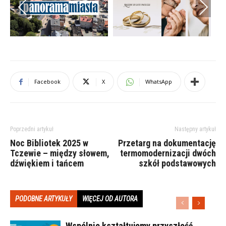
Previous
Next
Facebook
X
WhatsApp
Poprzedni artykuł
Następny artykuł
Noc Bibliotek 2025 w
Przetarg na dokumentację
Tczewie – między słowem,
termomodernizacji dwóch
dźwiękiem i tańcem
szkół podstawowych
PODOBNE ARTYKUŁY
WIĘCEJ OD AUTORA
Wspólnie kształtujemy przyszłość