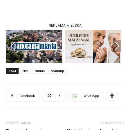
REKLAMA MIEJSKA
Previous
Next
TAGI
cksi
midas
standup
Facebook
X
WhatsApp
Poprzedni artykuł
Następny artykuł