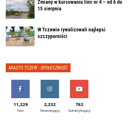
Zmiany w kursowaniu linii nr 4 – od 6 do
15 sierpnia
W Tczewie rywalizowali najlepsi
szczyporniści
MIASTO TCZEW - SPOŁECZNOŚĆ
11,229
2,232
762
Fani
Obserwujący
Subskrybujący