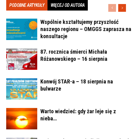
PODOBNE ARTYKUŁY
WIĘCEJ OD AUTORA
Wspólnie kształtujemy przyszłość
naszego regionu – OMGGS zaprasza na
konsultacje
87. rocznica śmierci Michała
Różanowskiego – 16 sierpnia
Konwój STAR-a – 18 sierpnia na
bulwarze
Warto wiedzieć: gdy żar leje się z
nieba…