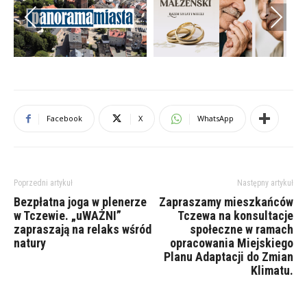
Previous
Next
Facebook
X
WhatsApp
Poprzedni artykuł
Następny artykuł
Bezpłatna joga w plenerze
Zapraszamy mieszkańców
w Tczewie. „uWAŻNI”
Tczewa na konsultacje
zapraszają na relaks wśród
społeczne w ramach
natury
opracowania Miejskiego
Planu Adaptacji do Zmian
Klimatu.