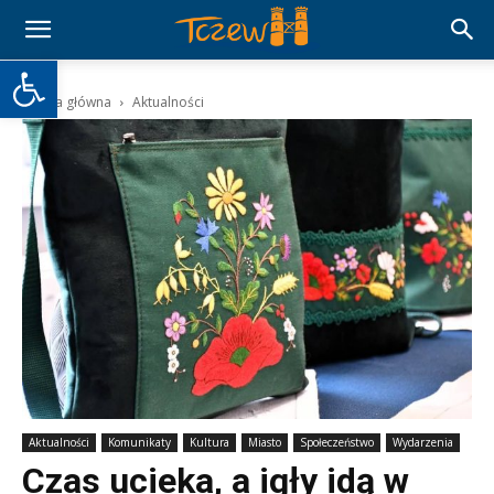
Otwórz pasek narzędzi
Strona główna
Aktualności
Aktualności
Komunikaty
Kultura
Miasto
Społeczeństwo
Wydarzenia
Czas ucieka, a igły idą w