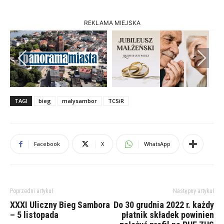
REKLAMA MIEJSKA
Previous
Next
TAGI
bieg
malysambor
TCSiR
Facebook
X
WhatsApp
Poprzedni artykuł
Następny artykuł
XXXI Uliczny Bieg Sambora
Do 30 grudnia 2022 r. każdy
– 5 listopada
płatnik składek powinien