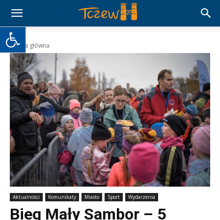
Otwórz pasek narzędzi
Strona główna
Aktualności
Komunikaty
Miasto
Sport
Wydarzenia
Bieg Mały Sambor – 5