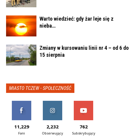
Warto wiedzieć: gdy żar leje się z
nieba…
Zmiany w kursowaniu linii nr 4 – od 6 do
15 sierpnia
MIASTO TCZEW - SPOŁECZNOŚĆ
11,229
2,232
762
Fani
Obserwujący
Subskrybujący