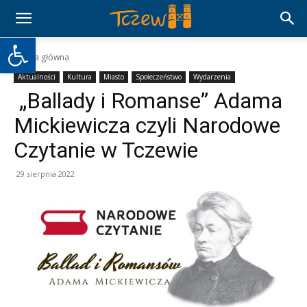
Otwórz pasek narzędzi
Strona główna
Aktualności
Kultura
Miasto
Społeczeństwo
Wydarzenia
„Ballady i Romanse” Adama
Mickiewicza czyli Narodowe
Czytanie w Tczewie
29 sierpnia 2022