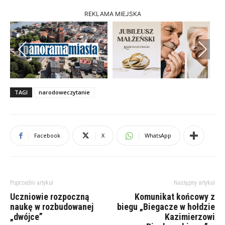
REKLAMA MIEJSKA
Previous
Next
TAGI
narodoweczytanie
Facebook
X
WhatsApp
Poprzedni artykuł
Następny artykuł
Uczniowie rozpoczną
Komunikat końcowy z
naukę w rozbudowanej
biegu „Biegacze w hołdzie
„dwójce”
Kazimierzowi