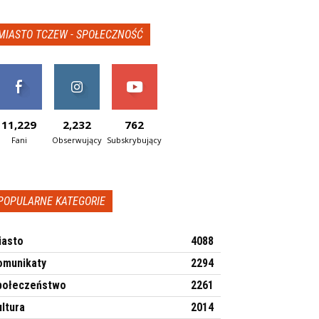
MIASTO TCZEW - SPOŁECZNOŚĆ
11,229
2,232
762
Fani
Obserwujący
Subskrybujący
POPULARNE KATEGORIE
iasto
4088
omunikaty
2294
połeczeństwo
2261
ltura
2014