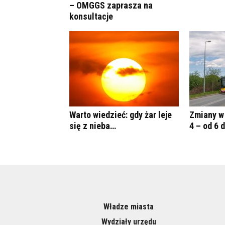
– OMGGS zaprasza na
konsultacje
Warto wiedzieć: gdy żar leje
Zmiany w 
się z nieba…
4 – od 6 
Władze miasta
Wydziały urzędu