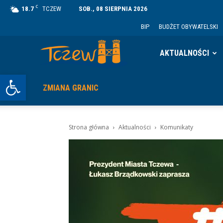
C
18.7
TCZEW
SOB., 08 SIERPNIA 2026
BIP
BUDŻET OBYWATELSKI
Tczew
AKTUALNOŚCI
Otwórz pasek narzędzi
ZMIANA GRANIC
Strona główna
Aktualności
Komunikaty