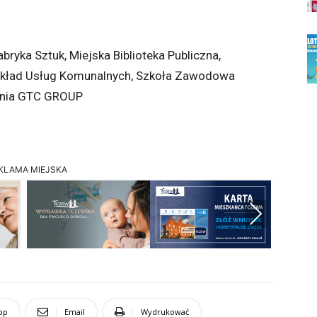
abryka Sztuk, Miejska Biblioteka Publiczna,
Zakład Usług Komunalnych, Szkoła Zawodowa
arnia GTC GROUP
KLAMA MIEJSKA
Next
pp
Email
Wydrukować