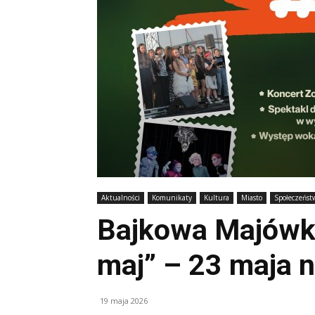
Aktualności
Komunikaty
Kultura
Miasto
Społeczeńst
Bajkowa Majówka
maj” – 23 maja 
19 maja 2026