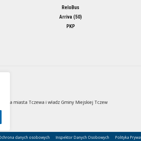
ReloBus
Arriva (50)
PKP
 strona miasta Tczewa i władz Gminy Miejskiej Tczew
Ochrona danych osobowych
Inspektor Danych Osobowych
Polityka Prywa