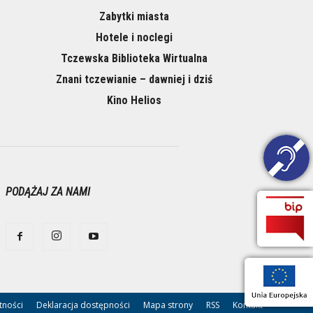
Zabytki miasta
Hotele i noclegi
Tczewska Biblioteka Wirtualna
Znani tczewianie – dawniej i dziś
Kino Helios
PODĄŻAJ ZA NAMI
tności
Deklaracja dostępności
Mapa strony
RSS
Kontakt