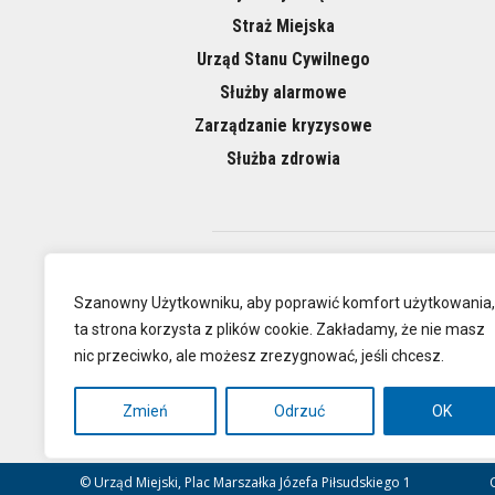
Straż Miejska
Urząd Stanu Cywilnego
Służby alarmowe
Zarządzanie kryzysowe
Służba zdrowia
O NAS
Szanowny Użytkowniku, aby poprawić komfort użytkowania,
ta strona korzysta z plików cookie. Zakładamy, że nie masz
nic przeciwko, ale możesz zrezygnować, jeśli chcesz.
Oficjalna
Zmień
Odrzuć
OK
© Urząd Miejski, Plac Marszałka Józefa Piłsudskiego 1