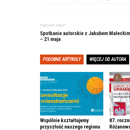
Poprzedni artykuł
Spotkanie autorskie z Jakubem Małecki
– 21 maja
PODOBNE ARTYKUŁY
WIĘCEJ OD AUTORA
Wspólnie kształtujemy
87. roczn
przyszłość naszego regionu
Różanows