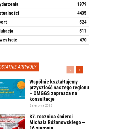
ydarzenia
1979
ktualności
4435
port
524
dukacja
511
nwestycje
470
OSTATNIE ARTYKUŁY
Wspólnie kształtujemy
przyszłość naszego regionu
– OMGGS zaprasza na
konsultacje
6 sierpnia 2026
87. rocznica śmierci
Michała Różanowskiego –
16 sierpnia