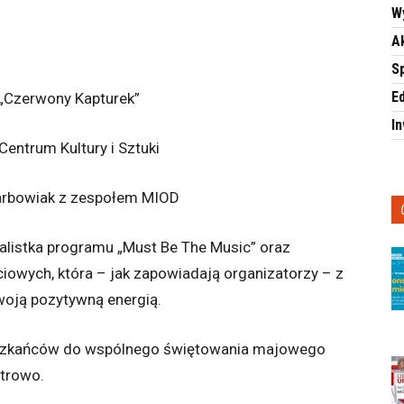
W
A
S
E
 „Czerwony Kapturek”
I
entrum Kultury i Sztuki
Karbowiak z zespołem MIOD
nalistka programu „Must Be The Music” oraz
owych, która – jak zapowiadają organizatorzy – z
swoją pozytywną energią.
szkańców do wspólnego świętowania majowego
otrowo.