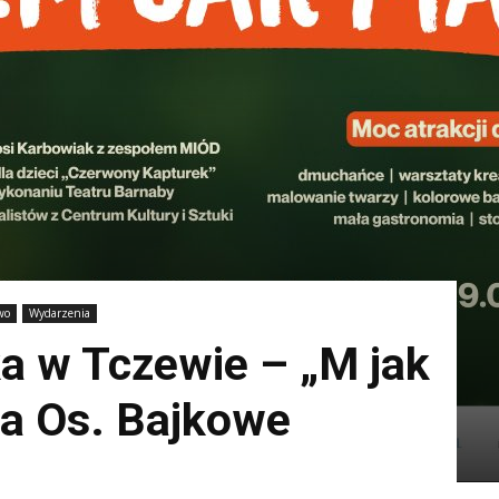
wo
Wydarzenia
 w Tczewie – „M jak
na Os. Bajkowe