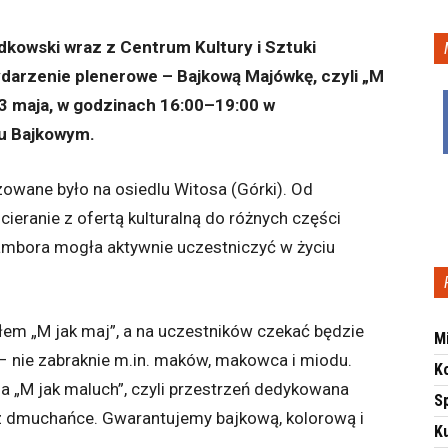
kowski wraz z Centrum Kultury i Sztuki
darzenie plenerowe – Bajkową Majówkę, czyli „M
 23 maja, w godzinach 16:00–19:00 w
lu Bajkowym.
owane było na osiedlu Witosa (Górki). Od
cieranie z ofertą kulturalną do różnych części
Sambora mogła aktywnie uczestniczyć w życiu
em „M jak maj”, a na uczestników czekać będzie
M
y – nie zabraknie m.in. maków, makowca i miodu.
K
a „M jak maluch”, czyli przestrzeń dedykowana
S
z dmuchańce. Gwarantujemy bajkową, kolorową i
Ku