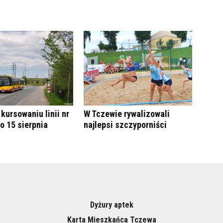
kursowaniu linii nr
W Tczewie rywalizowali
do 15 sierpnia
najlepsi szczyporniści
Dyżury aptek
Karta Mieszkańca Tczewa