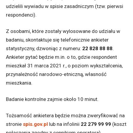
udzielili wywiadu w spisie zasadniczym (tzw. pierwsi
respondenci).
Z osobami, które zostały wylosowane do udziału w
badaniu, skontaktuje się telefonicznie ankieter
statystyczny, dzwoniąc z numeru:
22 828 88 88
.
Ankieter pytać będzie m.in. o to, gdzie respondent
mieszkał 31 marca 2021 r., o poziom wykształcenia,
przynależność narodowo-etniczną, własność
mieszkania.
Badanie kontrolne zajmie około 10 minut.
Tożsamość ankietera będzie można zweryfikować na
stronie
spis.gov.pl
lub na infolinii
22 279 99 99
(koszt
połączenia zgodny z cennikiem operatora).