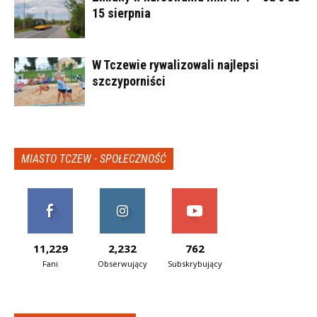
15 sierpnia
W Tczewie rywalizowali najlepsi
szczyporniści
MIASTO TCZEW - SPOŁECZNOŚĆ
11,229
2,232
762
Fani
Obserwujący
Subskrybujący