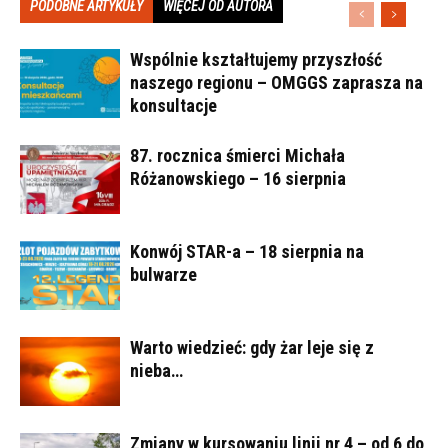
PODOBNE ARTYKUŁY
WIĘCEJ OD AUTORA
Wspólnie kształtujemy przyszłość
naszego regionu – OMGGS zaprasza na
konsultacje
87. rocznica śmierci Michała
Różanowskiego – 16 sierpnia
Konwój STAR-a – 18 sierpnia na
bulwarze
Warto wiedzieć: gdy żar leje się z
nieba…
Zmiany w kursowaniu linii nr 4 – od 6 do