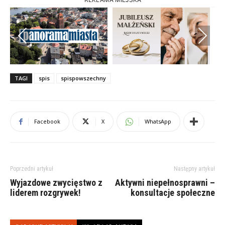
Previous
Next
TAGI
spis
spispowszechny
Facebook
X
WhatsApp
Poprzedni artykuł
Następny artykuł
Wyjazdowe zwycięstwo z
Aktywni niepełnosprawni –
liderem rozgrywek!
konsultacje społeczne