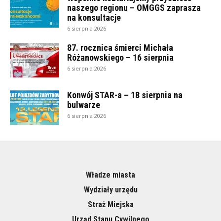
naszego regionu – OMGGS zaprasza
na konsultacje
6 sierpnia 2026
87. rocznica śmierci Michała
Różanowskiego – 16 sierpnia
6 sierpnia 2026
Konwój STAR-a – 18 sierpnia na
bulwarze
6 sierpnia 2026
Władze miasta
Wydziały urzędu
Straż Miejska
Urząd Stanu Cywilnego