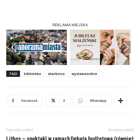
REKLAMA MIEJSKA
Previous
Next
TAGI
biblioteka
skarbnica
wystawaonline
Facebook
X
WhatsApp
Poprzedni artykuł
Następny artykuł
Lithos – spektakl w ramach
Debata budżetowa (również