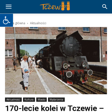
Otwórz pasek narzędzi
Strona główna
Aktualności
Aktualności
Kultura
Miasto
Wydarzenia
170-lecie kolei w Tczewie –