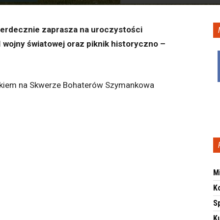
erdecznie zaprasza na uroczystości
 wojny światowej oraz piknik historyczno –
iskiem na Skwerze Bohaterów Szymankowa
M
K
S
Ku