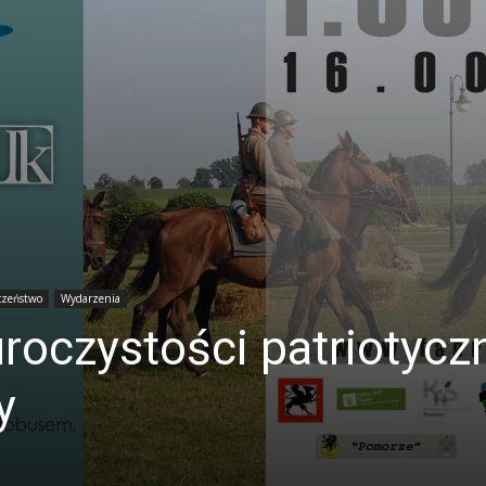
czeństwo
Wydarzenia
roczystości patriotyczn
y