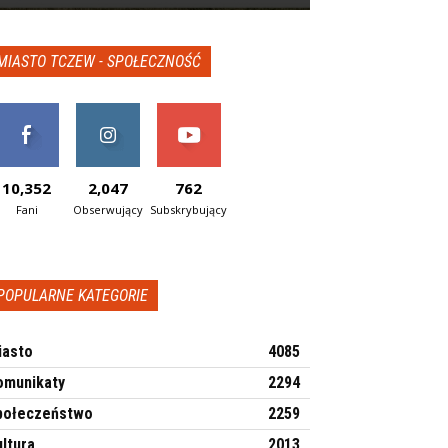
MIASTO TCZEW - SPOŁECZNOŚĆ
10,352
2,047
762
Fani
Obserwujący
Subskrybujący
POPULARNE KATEGORIE
iasto
4085
omunikaty
2294
połeczeństwo
2259
ltura
2013