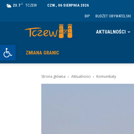
C
23.7
TCZEW
CZW., 06 SIERPNIA 2026
BIP
BUDŻET OBYWATELSKI
Tczew
AKTUALNOŚCI
Otwórz pasek narzędzi
ZMIANA GRANIC
Strona główna
Aktualności
Komunikaty