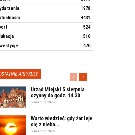
ydarzenia
1978
ktualności
4431
port
524
dukacja
510
nwestycje
470
OSTATNIE ARTYKUŁY
Urząd Miejski 5 sierpnia
czynny do godz. 14.30
5 sierpnia 2025
Warto wiedzieć: gdy żar leje
się z nieba…
5 sierpnia 2026