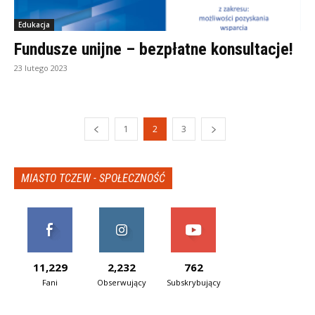
Edukacja
Fundusze unijne – bezpłatne konsultacje!
23 lutego 2023
1
2
3
MIASTO TCZEW - SPOŁECZNOŚĆ
11,229
2,232
762
Fani
Obserwujący
Subskrybujący