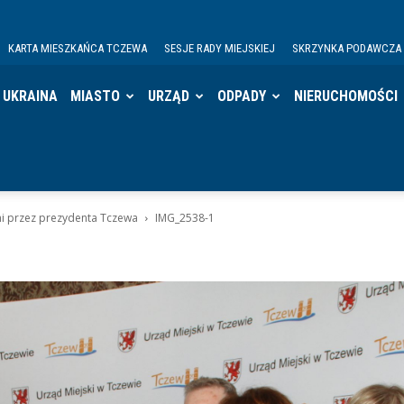
KARTA MIESZKAŃCA TCZEWA
SESJE RADY MIEJSKIEJ
SKRZYNKA PODAWCZA
UKRAINA
MIASTO
URZĄD
ODPADY
NIERUCHOMOŚCI
i przez prezydenta Tczewa
IMG_2538-1