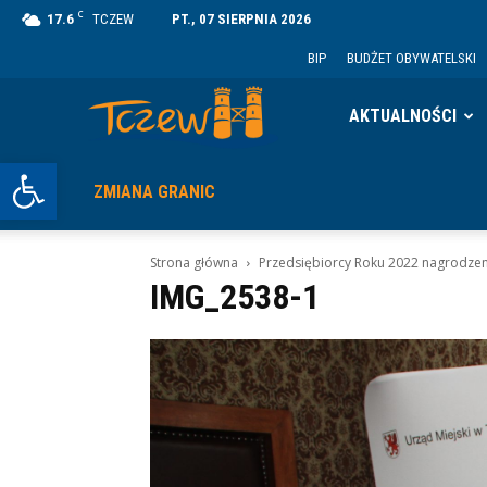
C
17.6
TCZEW
PT., 07 SIERPNIA 2026
BIP
BUDŻET OBYWATELSKI
Tczew
AKTUALNOŚCI
Otwórz pasek narzędzi
ZMIANA GRANIC
Strona główna
Przedsiębiorcy Roku 2022 nagrodzen
IMG_2538-1