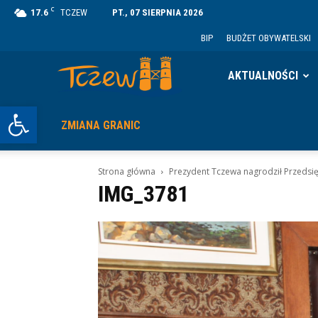
C
17.6
TCZEW
PT., 07 SIERPNIA 2026
BIP
BUDŻET OBYWATELSKI
Tczew
AKTUALNOŚCI
Otwórz pasek narzędzi
ZMIANA GRANIC
Strona główna
Prezydent Tczewa nagrodził Przedsi
IMG_3781