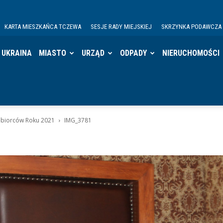
KARTA MIESZKAŃCA TCZEWA
SESJE RADY MIEJSKIEJ
SKRZYNKA PODAWCZA
UKRAINA
MIASTO
URZĄD
ODPADY
NIERUCHOMOŚCI
ębiorców Roku 2021
IMG_3781