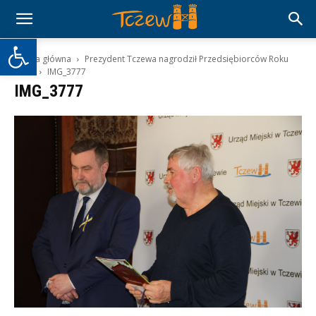
Otwórz pasek narzędzi
Strona główna
Prezydent Tczewa nagrodził Przedsiębiorców Roku
2021
IMG_3777
IMG_3777