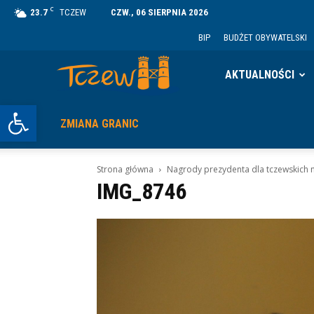
C
23.7
TCZEW
CZW., 06 SIERPNIA 2026
BIP
BUDŻET OBYWATELSKI
Tczew
AKTUALNOŚCI
Otwórz pasek narzędzi
ZMIANA GRANIC
Strona główna
Nagrody prezydenta dla tczewskich n
IMG_8746