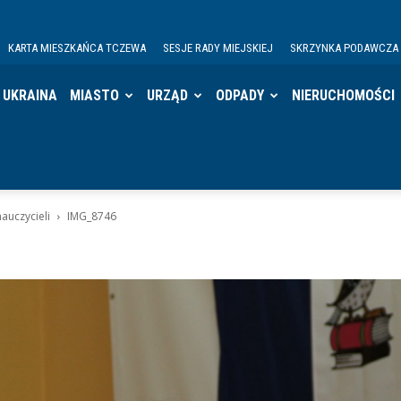
KARTA MIESZKAŃCA TCZEWA
SESJE RADY MIEJSKIEJ
SKRZYNKA PODAWCZA
UKRAINA
MIASTO
URZĄD
ODPADY
NIERUCHOMOŚCI
auczycieli
IMG_8746