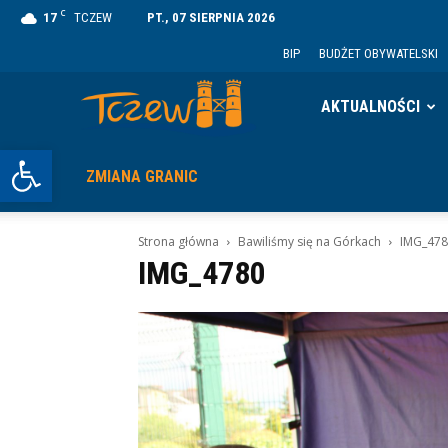
C
17
TCZEW
PT., 07 SIERPNIA 2026
BIP
BUDŻET OBYWATELSKI
Tczew
AKTUALNOŚCI
Otwórz pasek narzędzi
ZMIANA GRANIC
Strona główna
Bawiliśmy się na Górkach
IMG_47
IMG_4780