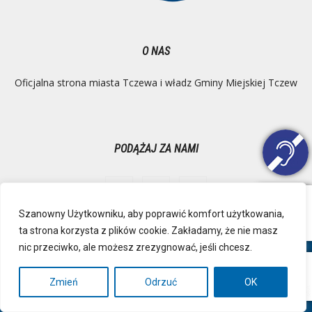
O NAS
Oficjalna strona miasta Tczewa i władz Gminy Miejskiej Tczew
PODĄŻAJ ZA NAMI
Szanowny Użytkowniku, aby poprawić komfort użytkowania,
ta strona korzysta z plików cookie. Zakładamy, że nie masz
Ochrona danych osobowych
Inspektor Danych Osobowych
nic przeciwko, ale możesz zrezygnować, jeśli chcesz.
Polityka Prywatności
Deklaracja dostępności
Mapa strony
RSS
Kontakt
Zmień
Odrzuć
OK
© Urząd Miejski, Plac Marszałka Józefa Piłsudskiego 1