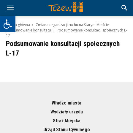
Otwórz pasek narzędzi
Strona główna
Zmiana organizacji ruchu na Starym Mieście –
podsumowanie konsultacji
Podsumowanie konsultacji społecznych L-
17
Podsumowanie konsultacji społecznych
L-17
Władze miasta
Wydziały urzędu
Straż Miejska
Urząd Stanu Cywilnego