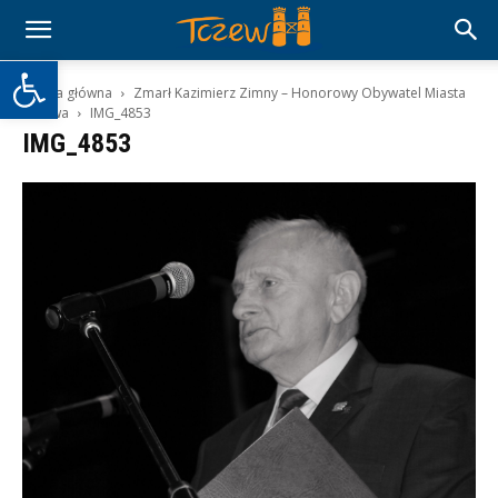
Otwórz pasek narzędzi
Strona główna
Zmarł Kazimierz Zimny – Honorowy Obywatel Miasta
Tczewa
IMG_4853
IMG_4853