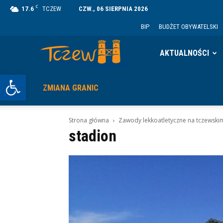
C
17.6
TCZEW
CZW., 06 SIERPNIA 2026
BIP
BUDŻET OBYWATELSKI
Tczew
AKTUALNOŚCI
Otwórz pasek narzędzi
ZMIANA GRANIC
Strona główna
Zawody lekkoatletyczne na tczewskim
stadion