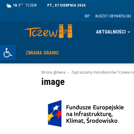
C
18.7
TCZEW
PT., 07 SIERPNIA 2026
BIP
BUDŻET OBYWATELSKI
Tczew
AKTUALNOŚCI
Otwórz pasek narzędzi
ZMIANA GRANIC
Strona główna
Zapraszamy mieszkańców Tczewa na k
image