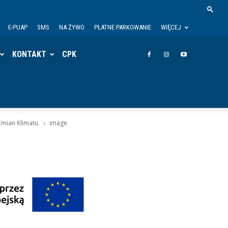
E-PUAP
SMS
NA ŻYWO
PŁATNE PARKOWANIE
WIĘCEJ
KONTAKT
CPK
mian Klimatu.
image