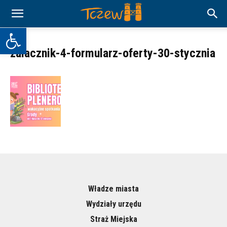
Otwórz pasek narzędzi
zalacznik-4-formularz-oferty-30-stycznia
Władze miasta
Wydziały urzędu
Straż Miejska