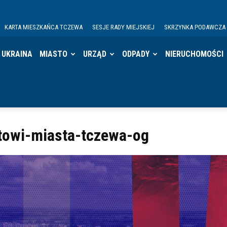
KARTA MIESZKAŃCA TCZEWA
SESJE RADY MIEJSKIEJ
SKRZYNKA PODAWCZA
UKRAINA
MIASTO
URZĄD
ODPADY
NIERUCHOMOŚCI
towi-miasta-tczewa-og