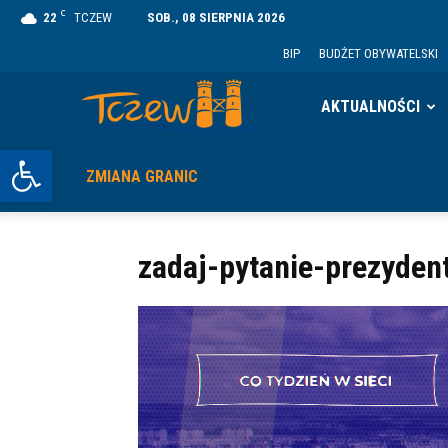
C
22
TCZEW
SOB., 08 SIERPNIA 2026
BIP
BUDŻET OBYWATELSKI
Tczew
AKTUALNOŚCI
Otwórz pasek narzędzi
ZMIANA GRANIC
zadaj-pytanie-prezyden