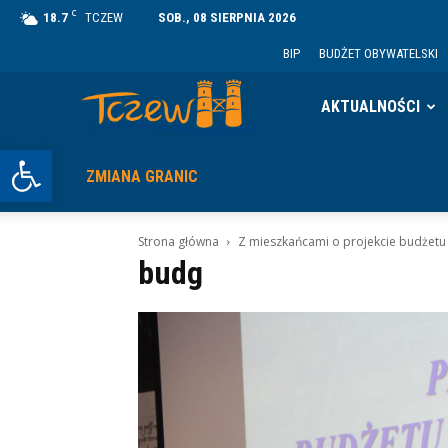
C
18.7
TCZEW
SOB., 08 SIERPNIA 2026
BIP
BUDŻET OBYWATELSKI
Tczew
AKTUALNOŚCI
Otwórz pasek narzędzi
ZMIANA GRANIC
Strona główna
Z mieszkańcami o projekcie budżetu 
budg