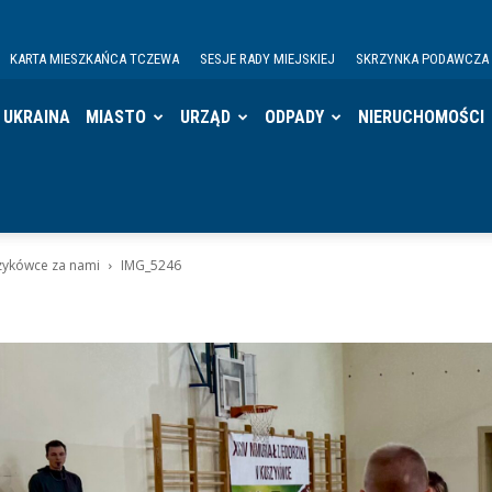
KARTA MIESZKAŃCA TCZEWA
SESJE RADY MIEJSKIEJ
SKRZYNKA PODAWCZA
UKRAINA
MIASTO
URZĄD
ODPADY
NIERUCHOMOŚCI
zykówce za nami
IMG_5246