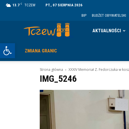
C
13.7
TCZEW
PT., 07 SIERPNIA 2026
BIP
BUDŻET OBYWATELSKI
Tczew
AKTUALNOŚCI
Otwórz pasek narzędzi
ZMIANA GRANIC
Strona główna
XXXIV Memoriał Z. Fedorczuka w kos
IMG_5246