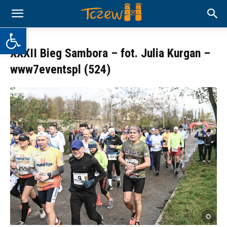
Otwórz pasek narzędzi
XXXII Bieg Sambora – fot. Julia Kurgan –
www7eventspl (524)