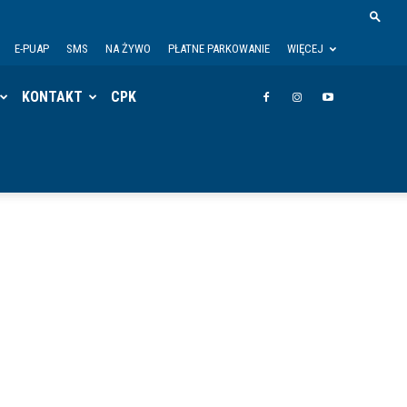
E-PUAP
SMS
NA ŻYWO
PŁATNE PARKOWANIE
WIĘCEJ
KONTAKT
CPK