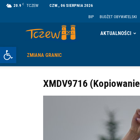
C
20.9
TCZEW
CZW., 06 SIERPNIA 2026
BIP
BUDŻET OBYWATELSKI
Tczew
AKTUALNOŚCI
Otwórz pasek narzędzi
ZMIANA GRANIC
XMDV9716 (Kopiowanie