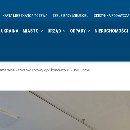
KARTA MIESZKAŃCA TCZEWA
SESJE RADY MIEJSKIEJ
SKRZYNKA PODAWCZA
UKRAINA
MIASTO
URZĄD
ODPADY
NIERUCHOMOŚCI
ameralne – trwa wyjątkowy cykl koncertów
IMG_2250