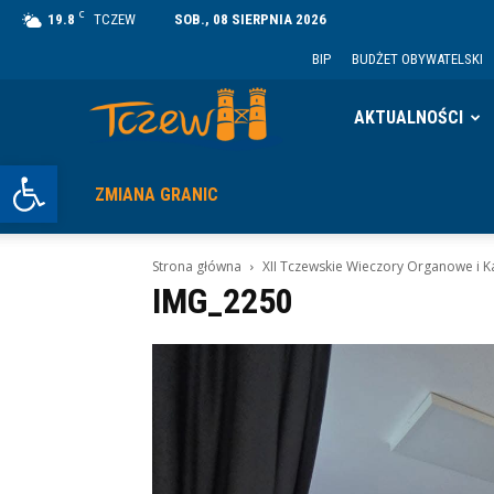
C
19.8
TCZEW
SOB., 08 SIERPNIA 2026
BIP
BUDŻET OBYWATELSKI
Tczew
AKTUALNOŚCI
Otwórz pasek narzędzi
ZMIANA GRANIC
Strona główna
XII Tczewskie Wieczory Organowe i K
IMG_2250