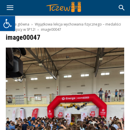
Otwórz pasek narzędzi
Strona główna
Wyjątkowa lekcja wychowania fizycznego – medaliści
olimpijscy w SP12!
image00047
image00047