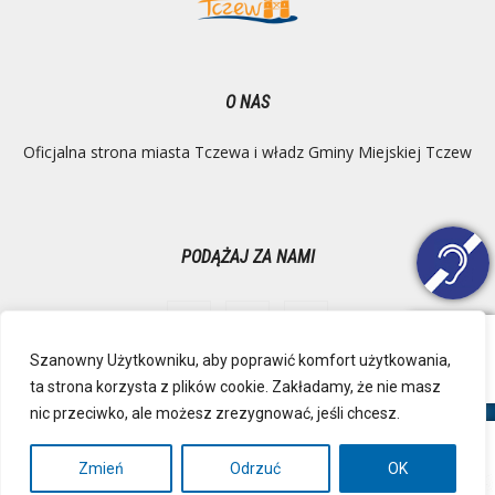
O NAS
Oficjalna strona miasta Tczewa i władz Gminy Miejskiej Tczew
PODĄŻAJ ZA NAMI
Szanowny Użytkowniku, aby poprawić komfort użytkowania,
ta strona korzysta z plików cookie. Zakładamy, że nie masz
Ochrona danych osobowych
Inspektor Danych Osobowych
nic przeciwko, ale możesz zrezygnować, jeśli chcesz.
Polityka Prywatności
Deklaracja dostępności
Mapa strony
RSS
Kontakt
Zmień
Odrzuć
OK
© Urząd Miejski, Plac Marszałka Józefa Piłsudskiego 1