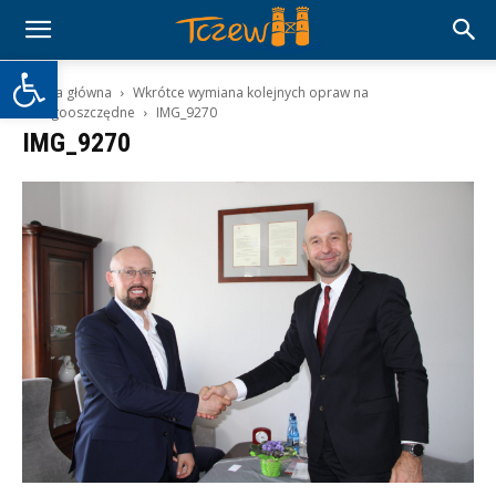
Otwórz pasek narzędzi
Strona główna
Wkrótce wymiana kolejnych opraw na
energooszczędne
IMG_9270
IMG_9270