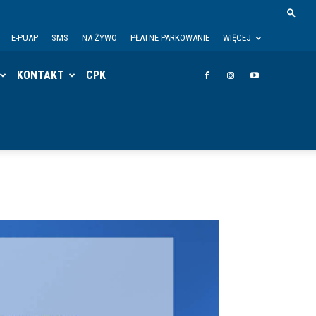
E-PUAP
SMS
NA ŻYWO
PŁATNE PARKOWANIE
WIĘCEJ
KONTAKT
CPK