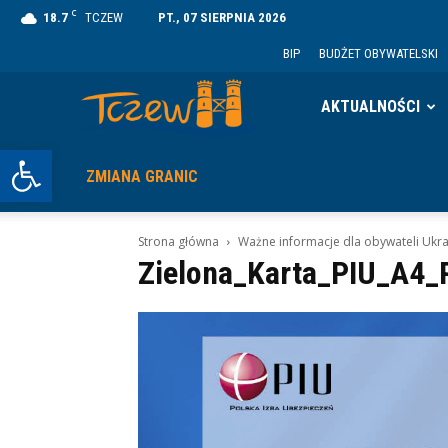
C
18.7
TCZEW
PT., 07 SIERPNIA 2026
BIP
BUDŻET OBYWATELSKI
Tczew
AKTUALNOŚCI
Otwórz pasek narzędzi
ZMIANA GRANIC
Strona główna
Ważne informacje dla obywateli Ukra
Zielona_Karta_PIU_A4_