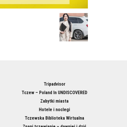
Tripadvisor
Tczew – Poland In UNDISCOVERED
Zabytki miasta
Hotele i noclegi
Tczewska Biblioteka Wirtualna
Znani tczewianie – dawniej i dziś