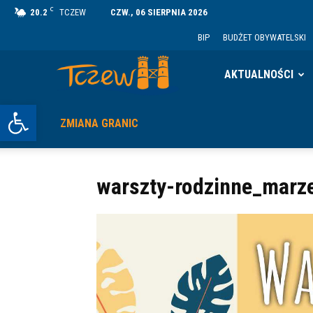
C
20.2
TCZEW
CZW., 06 SIERPNIA 2026
BIP
BUDŻET OBYWATELSKI
Tczew
AKTUALNOŚCI
Otwórz pasek narzędzi
ZMIANA GRANIC
warszty-rodzinne_marz