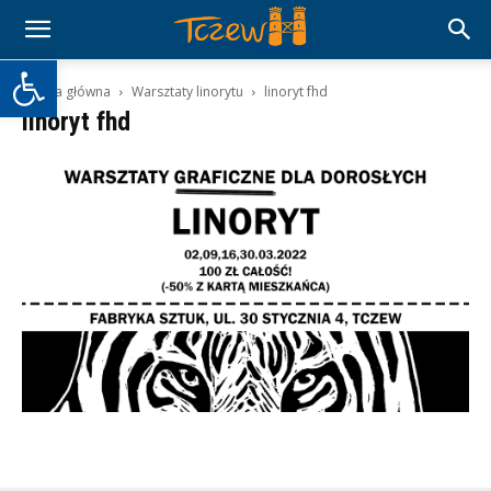
Otwórz pasek narzędzi
Strona główna
Warsztaty linorytu
linoryt fhd
linoryt fhd